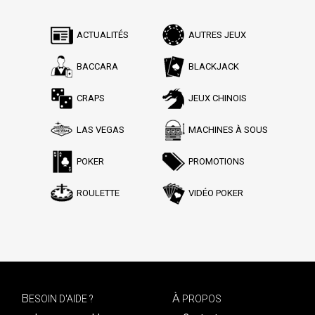
ACTUALITÉS
AUTRES JEUX
BACCARA
BLACKJACK
CRAPS
JEUX CHINOIS
LAS VEGAS
MACHINES À SOUS
POKER
PROMOTIONS
ROULETTE
VIDÉO POKER
B
À
ESOIN D'AIDE ?
PROPOS