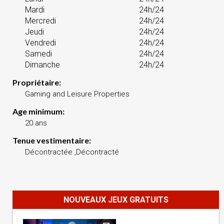
Mardi
24h/24
Mercredi
24h/24
Jeudi
24h/24
Vendredi
24h/24
Samedi
24h/24
Dimanche
24h/24
Propriétaire:
Gaming and Leisure Properties
Age minimum:
20 ans
Tenue vestimentaire:
Décontractée ,Décontracté
NOUVEAUX JEUX GRATUITS