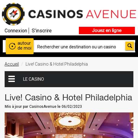
Connexion
S'inscrire
Jouez en ligne
autour
de moi
Accueil
Live! Casino & Hotel Philadelphia
LE CASINO
Live! Casino & Hotel Philadelphia
Mis à jour par
CasinosAvenue
le
06/02/2023