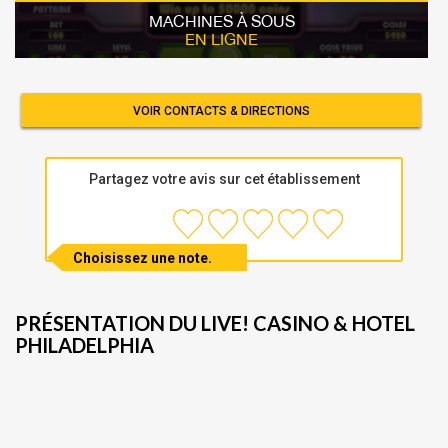
MACHINES À SOUS
EN LIGNE
VOIR CONTACTS & DIRECTIONS
Partagez votre avis sur cet établissement
Choisissez une note.
PRÉSENTATION DU LIVE! CASINO & HOTEL
PHILADELPHIA