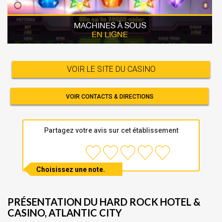
MACHINES À SOUS
EN LIGNE
VOIR LE SITE DU CASINO
VOIR CONTACTS & DIRECTIONS
Partagez votre avis sur cet établissement
Choisissez une note.
PRÉSENTATION DU HARD ROCK HOTEL &
CASINO, ATLANTIC CITY