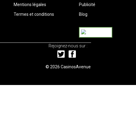
Mentions légales
Publicité
Termes et conditions
Blog
Rejoignez-nous sur :
© 2026
CasinosAvenue