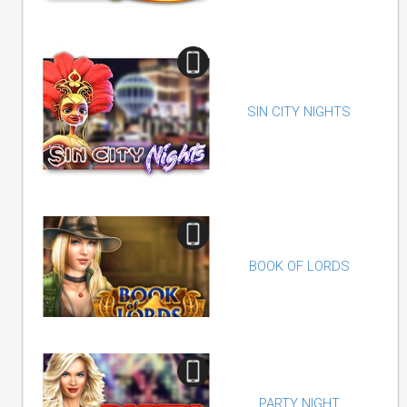
SIN CITY NIGHTS
BOOK OF LORDS
PARTY NIGHT