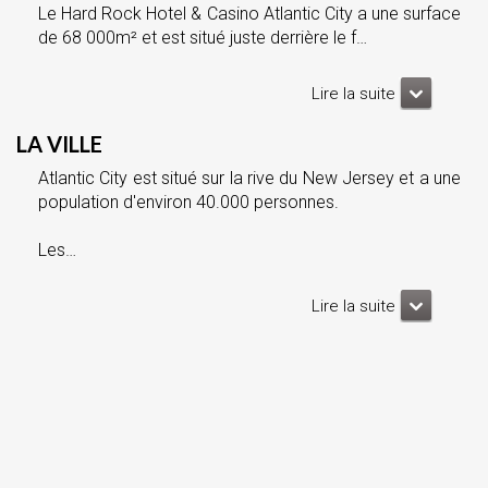
Le Hard Rock Hotel & Casino Atlantic City a une surface
de 68 000m² et est situé juste derrière le f…
Lire la suite
LA VILLE
Atlantic City est situé sur la rive du New Jersey et a une
population d'environ 40.000 personnes.
Les…
Lire la suite