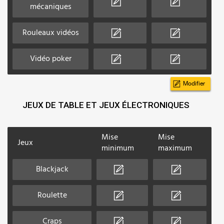
mécaniques
Rouleaux vidéos
Vidéo poker
Modifier
JEUX DE TABLE ET JEUX ÉLECTRONIQUES
Mise
Mise
Jeux
minimum
maximum
Blackjack
Roulette
Craps