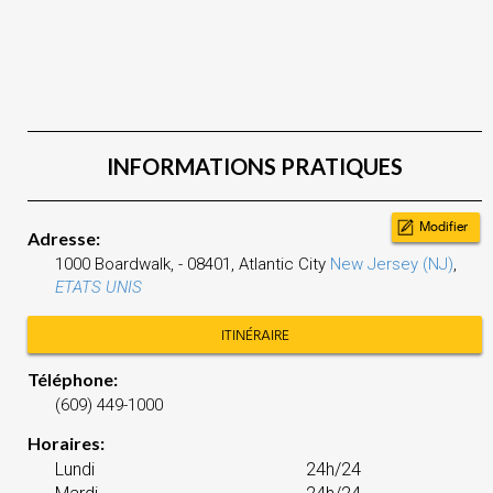
INFORMATIONS PRATIQUES
Modifier
Adresse:
1000 Boardwalk,
-
08401,
Atlantic City
New Jersey (NJ)
,
ETATS UNIS
ITINÉRAIRE
Téléphone:
(609) 449-1000
Horaires:
Lundi
24h/24