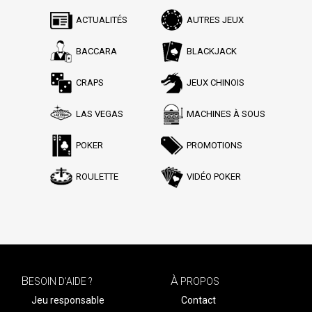
ACTUALITÉS
AUTRES JEUX
BACCARA
BLACKJACK
CRAPS
JEUX CHINOIS
LAS VEGAS
MACHINES À SOUS
POKER
PROMOTIONS
ROULETTE
VIDÉO POKER
B
À
ESOIN D'AIDE ?
PROPOS
Jeu responsable
Contact