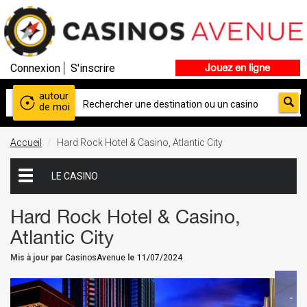
Connexion
S'inscrire
Jouez en ligne
autour
de moi
Accueil
Hard Rock Hotel & Casino, Atlantic City
LE CASINO
Hard Rock Hotel & Casino,
Atlantic City
Mis à jour par
CasinosAvenue
le
11/07/2024