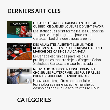
DERNIERS ARTICLES
LE CADRE LÉGAL DES CASINOS EN LIGNE AU
06/03/2026
QUÉBEC : CE QUE LES JOUEURS DOIVENT SAVOIR
Les statistiques sont formelles; les Québécois
font partie des plus grands joueurs au
Canada. Il faut dire que depuis la péri…
DES ANALYSTES ALERTENT SUR UN “VIDE
19/11/2025
RÉGLEMENTAIRE” ENTRE LES PROVINCES SUR LE
MARCHÉ DES CASINOS AU CANADA
Le Canada est l’un des pays les plus
prolifiques en matière de jeux d’argent. Selon
Statistique Canada, la majorité des adult…
NOUVEAUX CASINOS EN LIGNE : COMMENT
13/11/2025
CHOISIR LES PLATEFORMES LES PLUS FIABLES
POUR LES JOUEURS FRANCOPHONES ?
Nouveaux sites, offres spectaculaires,
technologies immersives : le marché du
casino en ligne évolue à toute vitesse. Pour
le…
CATÉGORIES