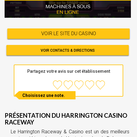
MACHINES À SOUS
EN LIGNE
VOIR LE SITE DU CASINO
VOIR CONTACTS & DIRECTIONS
Partagez votre avis sur cet établissement
Choisissez une note.
PRÉSENTATION DU HARRINGTON CASINO
RACEWAY
Le Harrington Raceway & Casino est un des meilleurs