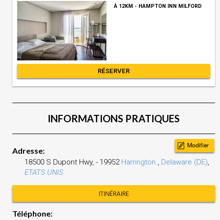
À 12KM - HAMPTON INN MILFORD
RÉSERVER
INFORMATIONS PRATIQUES
Modifier
Adresse:
18500 S Dupont Hwy,
-
19952
Harrington
,
Delaware (DE)
,
ETATS UNIS
ITINÉRAIRE
Téléphone: