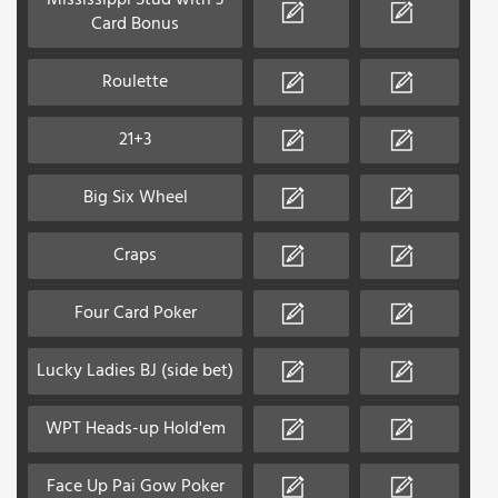
Mississippi Stud with 3
Card Bonus
Roulette
21+3
Big Six Wheel
Craps
Four Card Poker
Lucky Ladies BJ (side bet)
WPT Heads-up Hold'em
Face Up Pai Gow Poker