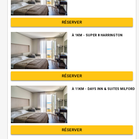
RÉSERVER
À 1KM - SUPER 8 HARRINGTON
RÉSERVER
À 11KM - DAYS INN & SUITES MILFORD
RÉSERVER