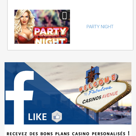
PARTY NIGHT