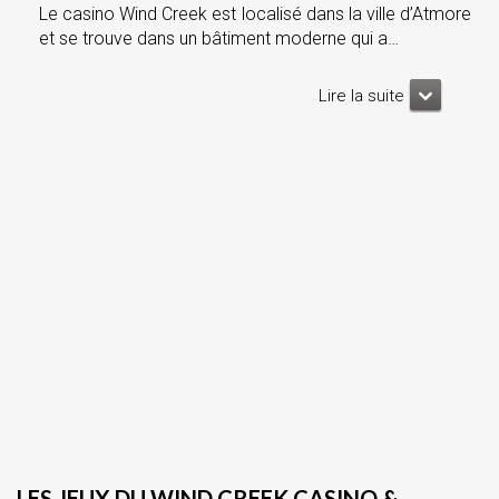
Le casino Wind Creek est localisé dans la ville d’Atmore
et se trouve dans un bâtiment moderne qui a…
Lire la suite
LES JEUX DU WIND CREEK CASINO &