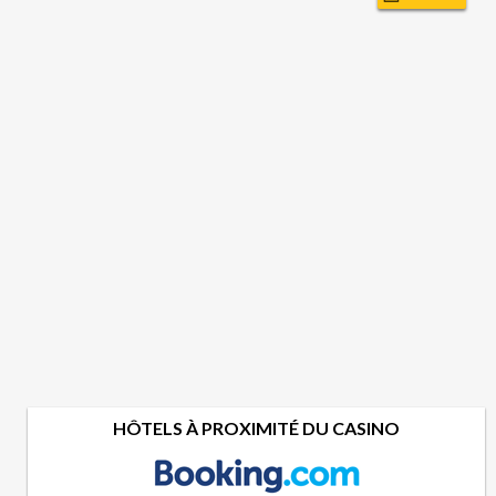
HÔTELS À PROXIMITÉ DU CASINO