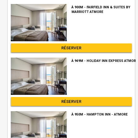
À 900M - FAIRFIELD INN & SUITES BY
MARRIOTT ATMORE
RÉSERVER
À 949M - HOLIDAY INN EXPRESS ATMOR
RÉSERVER
À 950M - HAMPTON INN - ATMORE