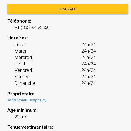
ITINÉRAIRE
Téléphone:
+1 (866) 946-3360
Horaires:
Lundi
24h/24
Mardi
24h/24
Mercredi
24h/24
Jeudi
24h/24
Vendredi
24h/24
Samedi
24h/24
Dimanche
24h/24
Propriétaire:
Wind Creek Hospitality
Age minimum:
21 ans
Tenue vestimentaire: