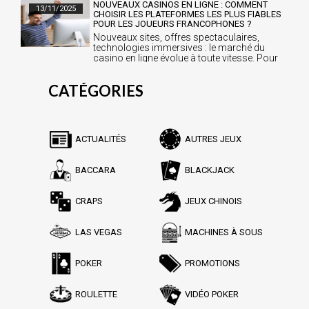
NOUVEAUX CASINOS EN LIGNE : COMMENT
13/11/2025
CHOISIR LES PLATEFORMES LES PLUS FIABLES
POUR LES JOUEURS FRANCOPHONES ?
Nouveaux sites, offres spectaculaires,
technologies immersives : le marché du
casino en ligne évolue à toute vitesse. Pour
le…
CATÉGORIES
ACTUALITÉS
AUTRES JEUX
BACCARA
BLACKJACK
CRAPS
JEUX CHINOIS
LAS VEGAS
MACHINES À SOUS
POKER
PROMOTIONS
ROULETTE
VIDÉO POKER