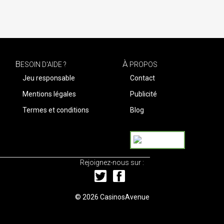
B
À
ESOIN D'AIDE ?
PROPOS
Jeu responsable
Contact
Mentions légales
Publicité
Termes et conditions
Blog
Rejoignez-nous sur :
© 2026
CasinosAvenue