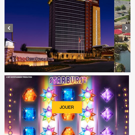
JOUER