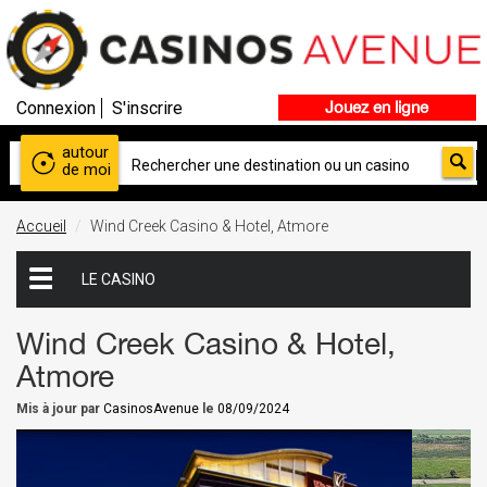
Connexion
S'inscrire
Jouez en ligne
autour
de moi
Accueil
Wind Creek Casino & Hotel, Atmore
LE CASINO
Wind Creek Casino & Hotel,
Atmore
Mis à jour par
CasinosAvenue
le
08/09/2024