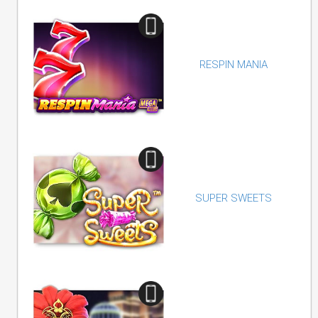
RESPIN MANIA
SUPER SWEETS