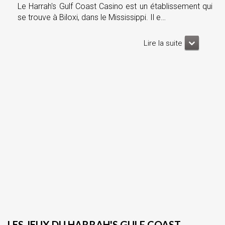
Le Harrah's Gulf Coast Casino est un établissement qui
se trouve à Biloxi, dans le Mississippi. Il e…
Lire la suite
LES JEUX DU HARRAH'S GULF COAST