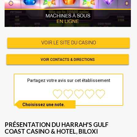
MACHINES À SOUS
EN LIGNE
VOIR LE SITE DU CASINO
VOIR CONTACTS & DIRECTIONS
Partagez votre avis sur cet établissement
Choisissez une note.
PRÉSENTATION DU HARRAH'S GULF
COAST CASINO & HOTEL, BILOXI