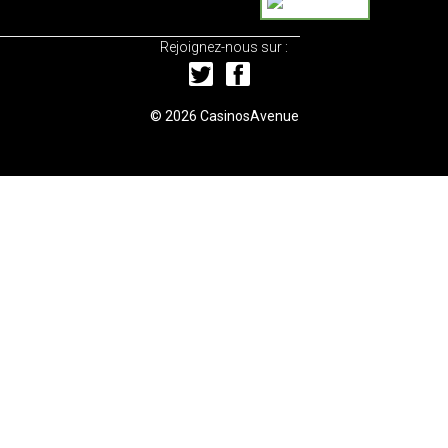
Rejoignez-nous sur :
© 2026
CasinosAvenue