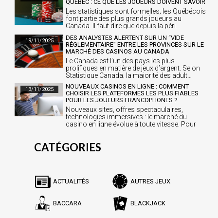
QUÉBEC : CE QUE LES JOUEURS DOIVENT SAVOIR
Les statistiques sont formelles; les Québécois
font partie des plus grands joueurs au
Canada. Il faut dire que depuis la péri…
DES ANALYSTES ALERTENT SUR UN “VIDE
19/11/2025
RÉGLEMENTAIRE” ENTRE LES PROVINCES SUR LE
MARCHÉ DES CASINOS AU CANADA
Le Canada est l’un des pays les plus
prolifiques en matière de jeux d’argent. Selon
Statistique Canada, la majorité des adult…
NOUVEAUX CASINOS EN LIGNE : COMMENT
13/11/2025
CHOISIR LES PLATEFORMES LES PLUS FIABLES
POUR LES JOUEURS FRANCOPHONES ?
Nouveaux sites, offres spectaculaires,
technologies immersives : le marché du
casino en ligne évolue à toute vitesse. Pour
le…
CATÉGORIES
ACTUALITÉS
AUTRES JEUX
BACCARA
BLACKJACK