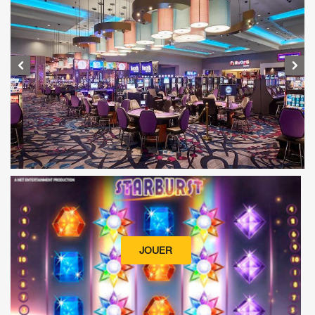
JOUER