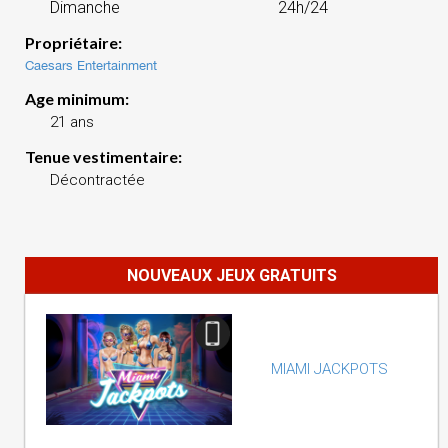
Dimanche
24h/24
Propriétaire:
Caesars Entertainment
Age minimum:
21 ans
Tenue vestimentaire:
Décontractée
NOUVEAUX JEUX GRATUITS
MIAMI JACKPOTS