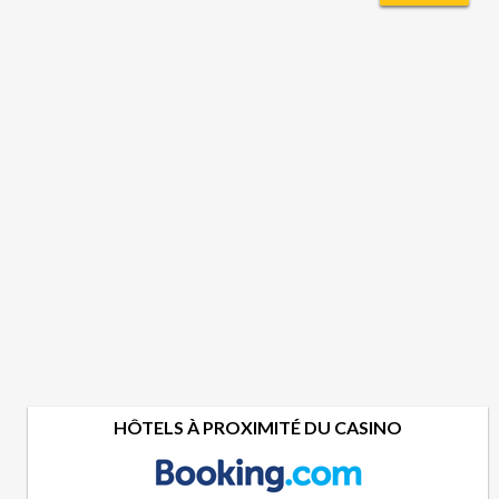
HÔTELS À PROXIMITÉ DU CASINO