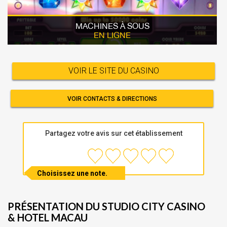
MACHINES À SOUS
EN LIGNE
VOIR LE SITE DU CASINO
VOIR CONTACTS & DIRECTIONS
Partagez votre avis sur cet établissement
Choisissez une note.
PRÉSENTATION DU STUDIO CITY CASINO
& HOTEL MACAU