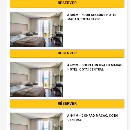
RÉSERVER
À 606M - FOUR SEASONS HOTEL
MACAO, COTAI STRIP
RÉSERVER
À 629M - SHERATON GRAND MACAO
HOTEL, COTAI CENTRAL
RÉSERVER
À 644M - CONRAD MACAO, COTAI
CENTRAL