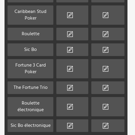
Caribbean Stud
Poker
Roulette
Sic Bo
Fortune 3 Card
Poker
The Fortune Trio
Roulette
électronique
Sic Bo électronique