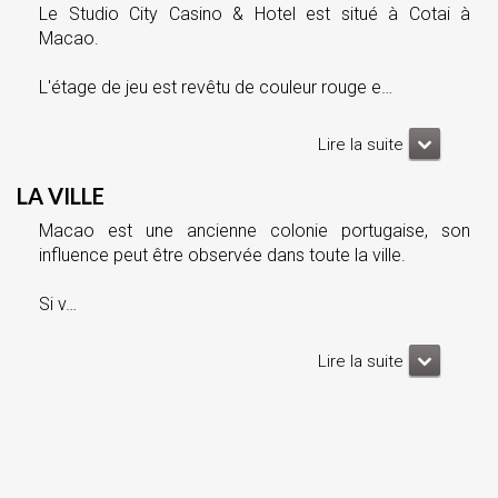
Le Studio City Casino & Hotel est situé à Cotai à
Macao.
L'étage de jeu est revêtu de couleur rouge e…
Lire la suite
LA VILLE
Macao est une ancienne colonie portugaise, son
influence peut être observée dans toute la ville.
Si v…
Lire la suite