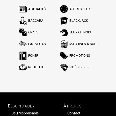
ACTUALITÉS
AUTRES JEUX
BACCARA
BLACKJACK
CRAPS
JEUX CHINOIS
LAS VEGAS
MACHINES À SOUS
POKER
PROMOTIONS
ROULETTE
VIDÉO POKER
B
À
ESOIN D'AIDE ?
PROPOS
Jeu responsable
Contact