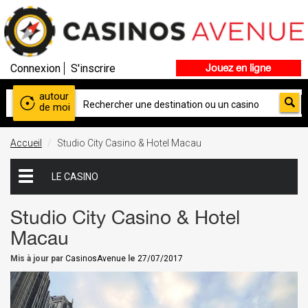
Connexion
S'inscrire
Jouez en ligne
autour
de moi
Accueil
Studio City Casino & Hotel Macau
LE CASINO
Studio City Casino & Hotel
Macau
Mis à jour par
CasinosAvenue
le
27/07/2017