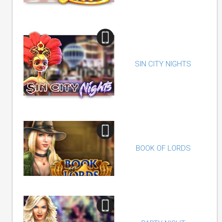
SIN CITY NIGHTS
BOOK OF LORDS