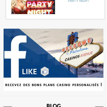
PARTY NIGHT
BLOG