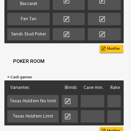
Baccarat
Fan Tan
Sands Stud Poker
Modifier
POKER ROOM
> Cash games
Variantes
Blinds
Cave min.
Rake
Texas Hold'em No limit
Texas Hold'em Limit
Modifier