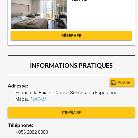
RÉSERVER
INFORMATIONS PRATIQUES
Modifier
Adresse:
Estrada da Baia de Nossa Senhora da Esperanca,
-
-
Macau
MACAU
ITINÉRAIRE
Téléphone:
+853 2882 8888