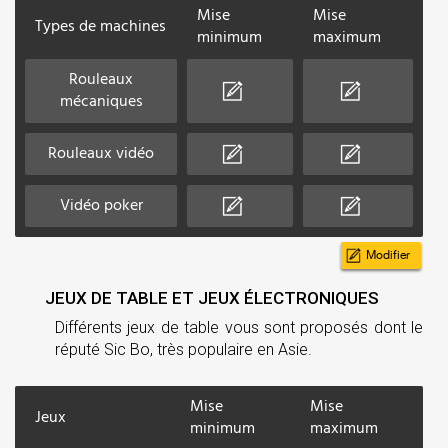
Mise
Mise
Types de machines
minimum
maximum
Rouleaux
mécaniques
Rouleaux vidéo
Vidéo poker
Modifier
JEUX DE TABLE ET JEUX ÉLECTRONIQUES
Différents jeux de table vous sont proposés dont le
réputé Sic Bo, très populaire en Asie.
Mise
Mise
Jeux
minimum
maximum