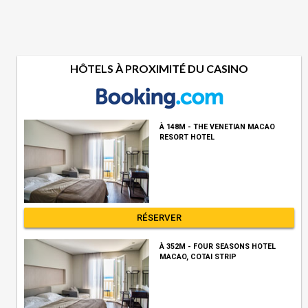
HÔTELS À PROXIMITÉ DU CASINO
À 148M - THE VENETIAN MACAO
RESORT HOTEL
RÉSERVER
À 352M - FOUR SEASONS HOTEL
MACAO, COTAI STRIP