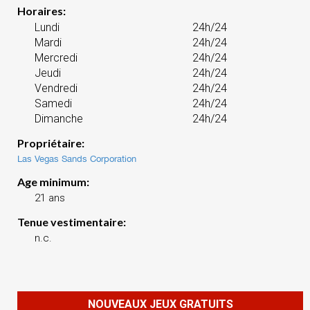
Horaires:
Lundi
24h/24
Mardi
24h/24
Mercredi
24h/24
Jeudi
24h/24
Vendredi
24h/24
Samedi
24h/24
Dimanche
24h/24
Propriétaire:
Las Vegas Sands Corporation
Age minimum:
21 ans
Tenue vestimentaire:
n.c.
NOUVEAUX JEUX GRATUITS