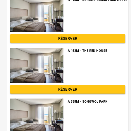
RÉSERVER
À 153M - THE RED HOUSE
RÉSERVER
À 335M - SONGWOL PARK