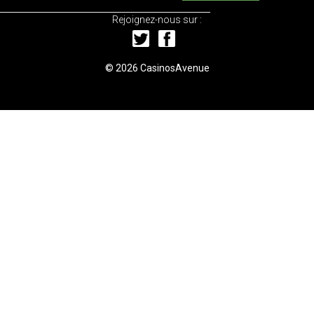
Rejoignez-nous sur :
© 2026
CasinosAvenue