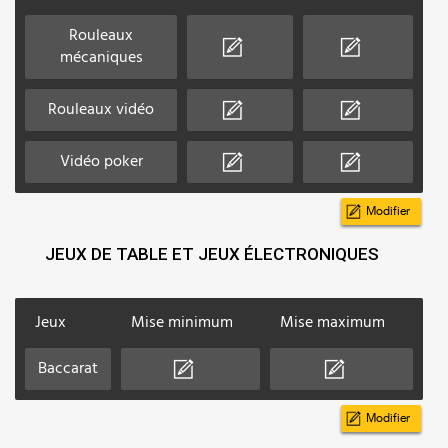
Rouleaux
mécaniques
Rouleaux vidéo
Vidéo poker
Modifier
JEUX DE TABLE ET JEUX ÉLECTRONIQUES
Jeux
Mise minimum
Mise maximum
Baccarat
Modifier