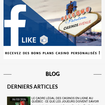
BLOG
DERNIERS ARTICLES
LE CADRE LÉGAL DES CASINOS EN LIGNE AU
06/03/2026
QUÉBEC : CE QUE LES JOUEURS DOIVENT SAVOIR