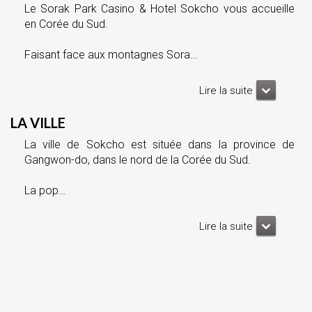
Le Sorak Park Casino & Hotel Sokcho vous accueille
en Corée du Sud.
Faisant face aux montagnes Sora…
Lire la suite
LA VILLE
La ville de Sokcho est située dans la province de
Gangwon-do, dans le nord de la Corée du Sud.
La pop…
Lire la suite