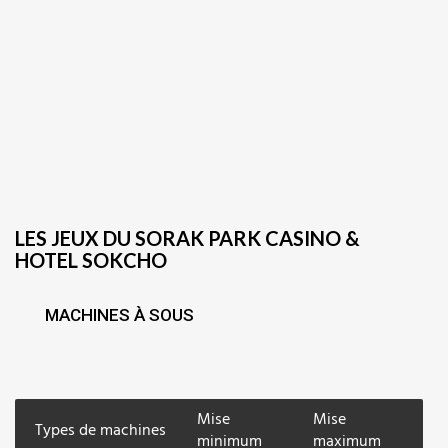
LES JEUX DU SORAK PARK CASINO &
HOTEL SOKCHO
MACHINES À SOUS
Mise
Mise
Types de machines
minimum
maximum