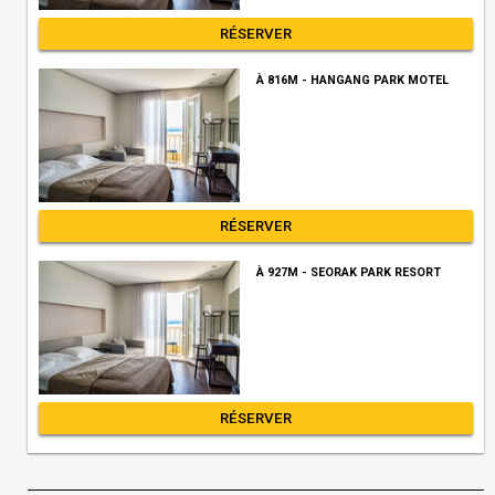
RÉSERVER
À 816M - HANGANG PARK MOTEL
RÉSERVER
À 927M - SEORAK PARK RESORT
RÉSERVER