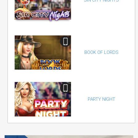
SIN CITY NIGHTS
BOOK OF LORDS
PARTY NIGHT