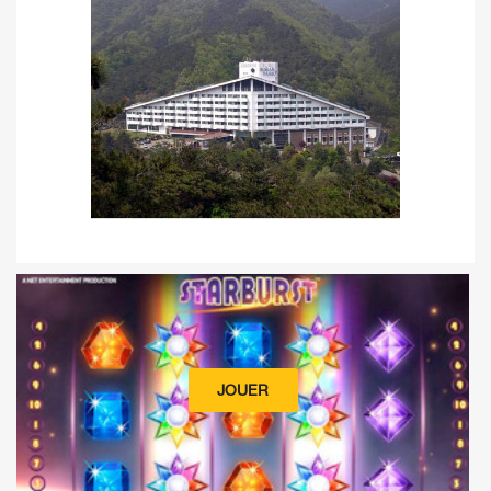
JOUER