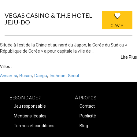
VEGAS CASINO & T.H.E HOTEL
JEJU-DO
0 AVIS
Située à l’est de la Chine et au nord du Japon, la Corée du Sud ou «
République de Corée » a pour capitale la ville de
...
Lire Plus
Villes :
Ansan-si
,
Busan
,
Daegu
,
Incheon
,
Seoul
B
À
ESOIN D'AIDE ?
PROPOS
Jeu responsable
Contact
Mentions légales
Publicité
Termes et conditions
Blog