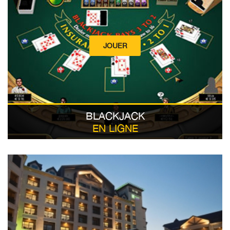
JOUER
BLACKJACK
EN LIGNE