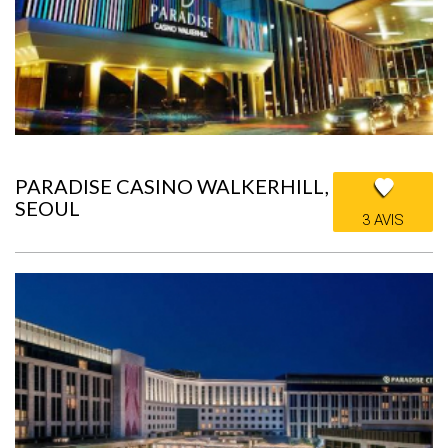
PARADISE CASINO WALKERHILL,
SEOUL
3 AVIS