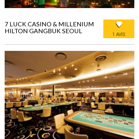
7 LUCK CASINO & MILLENIUM
HILTON GANGBUK SEOUL
1 AVIS