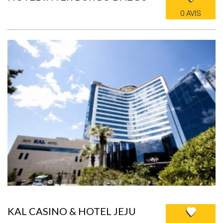
0 AVIS
KAL CASINO & HOTEL JEJU