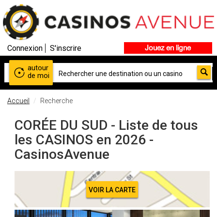
Connexion
S'inscrire
Jouez en ligne
autour
de moi
Accueil
Recherche
CORÉE DU SUD - Liste de tous
les CASINOS en 2026 -
CasinosAvenue
VOIR LA CARTE