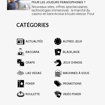
POUR LES JOUEURS FRANCOPHONES ?
Nouveaux sites, offres spectaculaires,
technologies immersives : le marché du
casino en ligne évolue à toute vitesse. Pour
le…
CATÉGORIES
ACTUALITÉS
AUTRES JEUX
BACCARA
BLACKJACK
CRAPS
JEUX CHINOIS
LAS VEGAS
MACHINES À SOUS
POKER
PROMOTIONS
ROULETTE
VIDÉO POKER