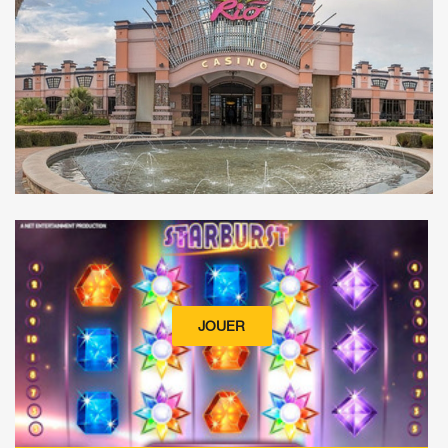
JOUER