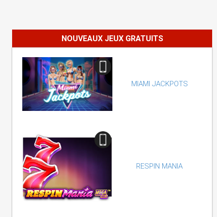
NOUVEAUX JEUX GRATUITS
MIAMI JACKPOTS
RESPIN MANIA