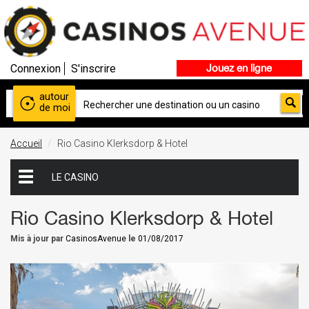
Connexion
S'inscrire
Jouez en ligne
autour
de moi
Accueil
Rio Casino Klerksdorp & Hotel
LE CASINO
Rio Casino Klerksdorp & Hotel
Mis à jour par
CasinosAvenue
le
01/08/2017