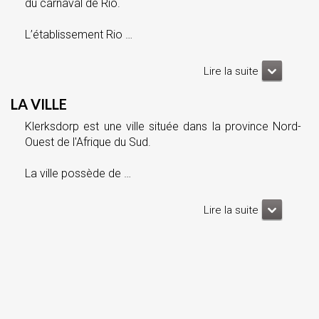
du carnaval de Rio.
L’établissement Rio …
Lire la suite
LA VILLE
Klerksdorp est une ville située dans la province Nord-
Ouest de l'Afrique du Sud.
La ville possède de …
Lire la suite