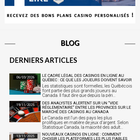
BLOG
DERNIERS ARTICLES
LE CADRE LÉGAL DES CASINOS EN LIGNE AU
06/03/2026
QUÉBEC : CE QUE LES JOUEURS DOIVENT SAVOIR
Les statistiques sont formelles; les Québécois
font partie des plus grands joueurs au
Canada. Il faut dire que depuis la péri…
DES ANALYSTES ALERTENT SUR UN “VIDE
19/11/2025
RÉGLEMENTAIRE” ENTRE LES PROVINCES SUR LE
MARCHÉ DES CASINOS AU CANADA
Le Canada est l’un des pays les plus
prolifiques en matière de jeux d’argent. Selon
Statistique Canada, la majorité des adult…
NOUVEAUX CASINOS EN LIGNE : COMMENT
13/11/2025
CHOISIR LES PLATEFORMES LES PLUS FIABLES