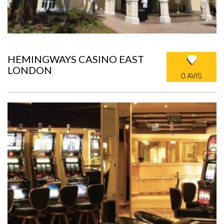
HEMINGWAYS CASINO EAST
LONDON
0 AVIS