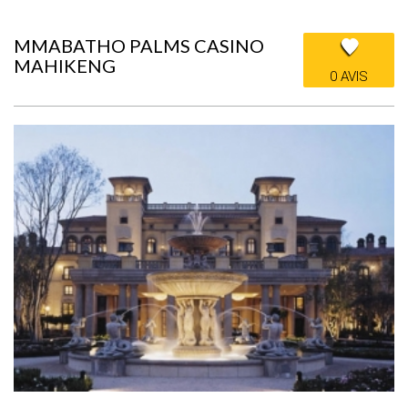
MMABATHO PALMS CASINO
MAHIKENG
0 AVIS