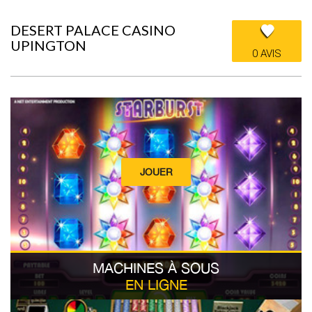
DESERT PALACE CASINO
UPINGTON
0 AVIS
JOUER
MACHINES À SOUS
EN LIGNE