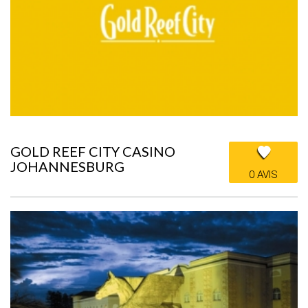
GOLD REEF CITY CASINO
JOHANNESBURG
0 AVIS