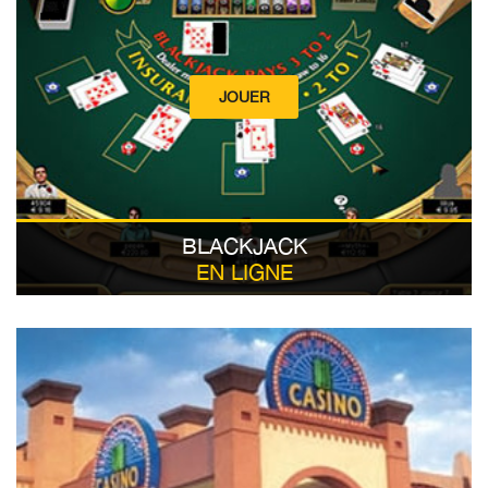
JOUER
BLACKJACK
EN LIGNE