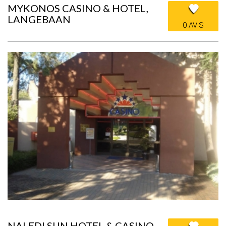
MYKONOS CASINO & HOTEL,
LANGEBAAN
0 AVIS
NALEDI SUN HOTEL & CASINO