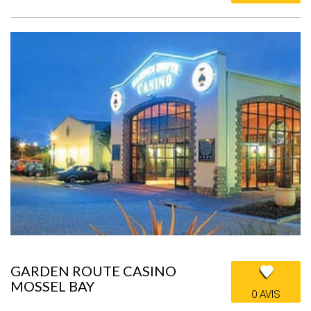
GARDEN ROUTE CASINO
MOSSEL BAY
0 AVIS