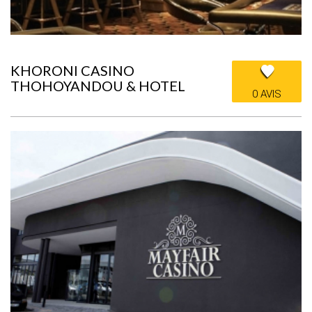
KHORONI CASINO
THOHOYANDOU & HOTEL
0 AVIS