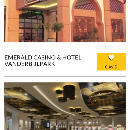
EMERALD CASINO & HOTEL
VANDERBIJLPARK
0 AVIS