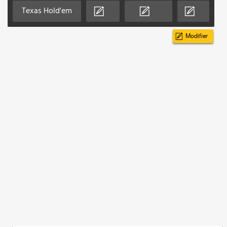
Texas Hold'em
Modifier