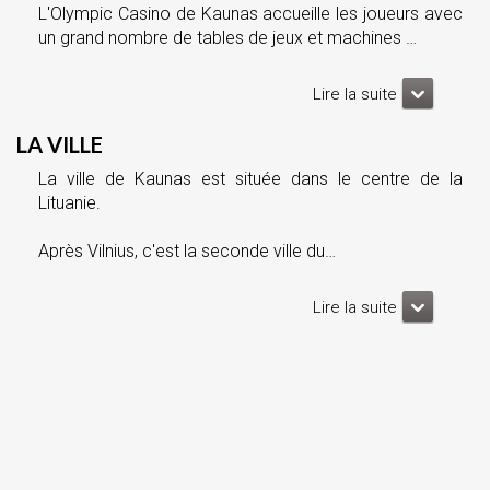
L'Olympic Casino de Kaunas accueille les joueurs avec
un grand nombre de tables de jeux et machines …
Lire la suite
LA VILLE
La ville de Kaunas est située dans le centre de la
Lituanie.
Après Vilnius, c'est la seconde ville du…
Lire la suite