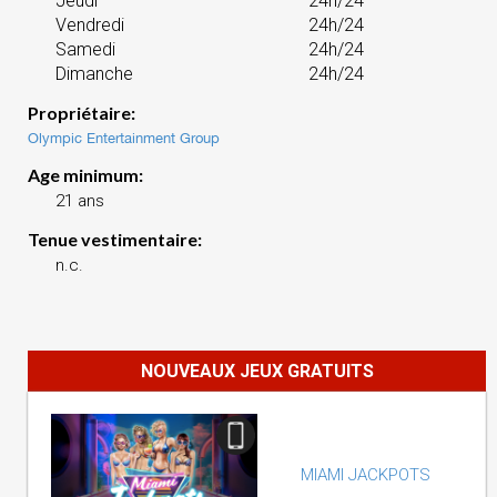
Jeudi
24h/24
Vendredi
24h/24
Samedi
24h/24
Dimanche
24h/24
Propriétaire:
Olympic Entertainment Group
Age minimum:
21 ans
Tenue vestimentaire:
n.c.
NOUVEAUX JEUX GRATUITS
MIAMI JACKPOTS