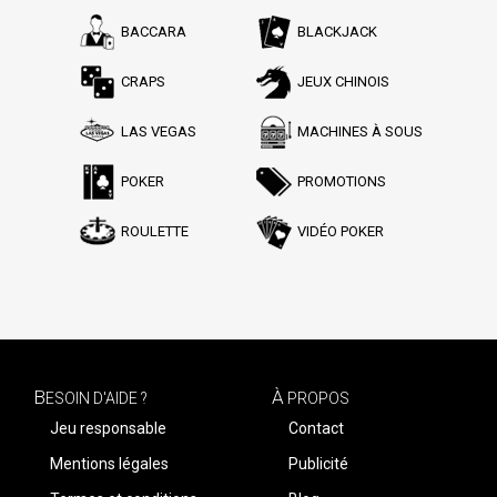
BACCARA
BLACKJACK
CRAPS
JEUX CHINOIS
LAS VEGAS
MACHINES À SOUS
POKER
PROMOTIONS
ROULETTE
VIDÉO POKER
B
À
ESOIN D'AIDE ?
PROPOS
Jeu responsable
Contact
Mentions légales
Publicité