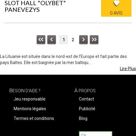
SLOT HALL "OLYBET"
PANEVEZYS
0 AVIS
1
2
La Lituanie est située dans le nord-est de l’Europe et fait partie des
pays Baltes. Elle est baignée par la mer baltiqu
...
Lire Plus
B
À
ESOIN D'AIDE ?
PROPOS
Jeu responsable
Contact
Mentions légales
Publicité
Termes et conditions
Blog