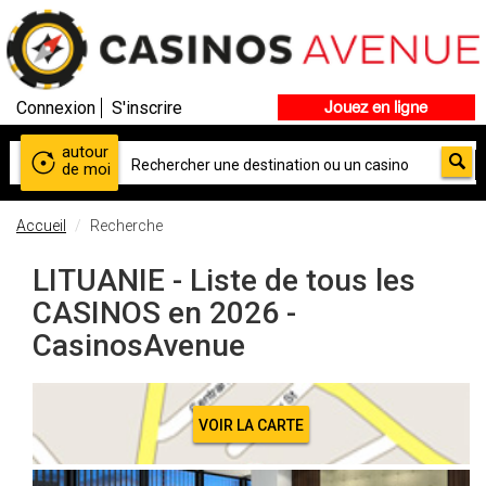
Connexion
S'inscrire
Jouez en ligne
autour
de moi
Accueil
Recherche
LITUANIE - Liste de tous les
CASINOS en 2026 -
CasinosAvenue
VOIR LA CARTE