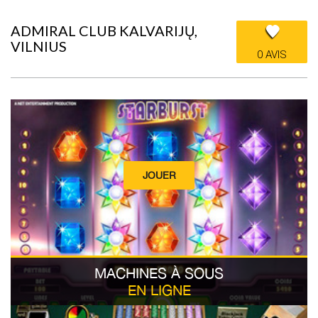
ADMIRAL CLUB KALVARIJŲ,
VILNIUS
0 AVIS
JOUER
MACHINES À SOUS
EN LIGNE