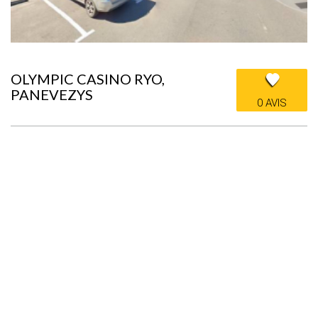
OLYMPIC CASINO RYO,
PANEVEZYS
0 AVIS