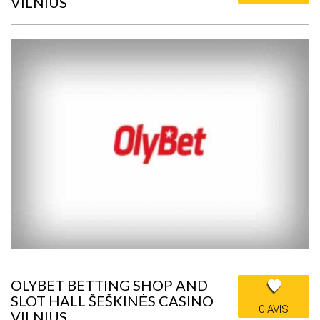
VILNIUS
OLYBET BETTING SHOP AND
SLOT HALL ŠEŠKINĖS CASINO
0 AVIS
VILNIUS