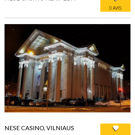
0 AVIS
NESE CASINO, VILNIAUS