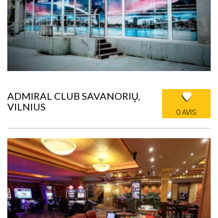
ADMIRAL CLUB SAVANORIŲ,
VILNIUS
0 AVIS