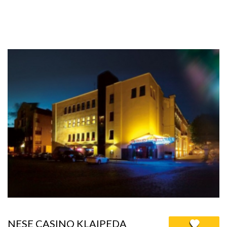
NESE CASINO KLAIPEDA