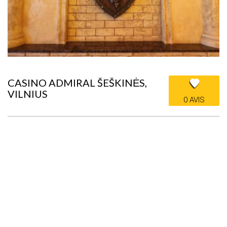
CASINO ADMIRAL ŠEŠKINĖS,
VILNIUS
0 AVIS