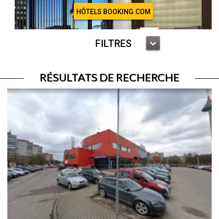
HÔTELS BOOKING.COM
FILTRES
RÉSULTATS DE RECHERCHE