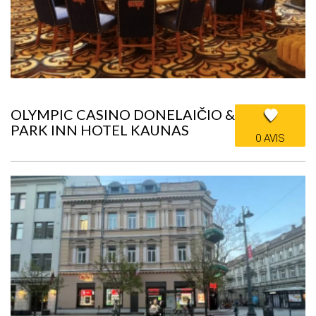
OLYMPIC CASINO DONELAIČIO &
PARK INN HOTEL KAUNAS
0 AVIS