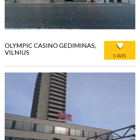
OLYMPIC CASINO GEDIMINAS,
VILNIUS
0 AVIS