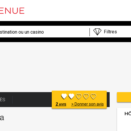
CÈS
2
> Donner son avis
AVIS
HÔ
a