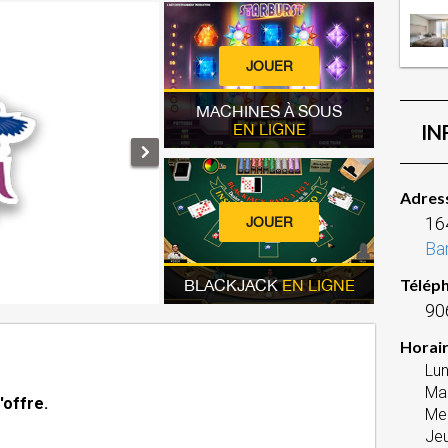
JOUER
MACHINES À SOUS
EN LIGNE
IN
Adres
16
JOUER
Ba
Télép
BLACKJACK
EN LIGNE
90
Horair
Lun
Mar
'offre.
Mer
Jeu