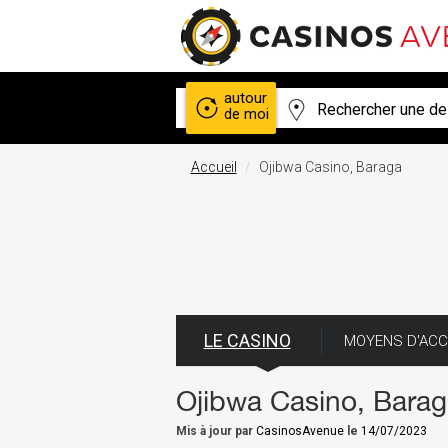
autour
de moi
Accueil
Ojibwa Casino, Baraga
LE CASINO
MOYENS D'AC
Ojibwa Casino, Barag
Mis à jour par
CasinosAvenue
le
14/07/2023