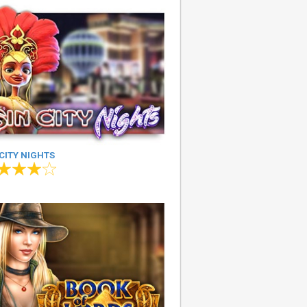
 CITY NIGHTS