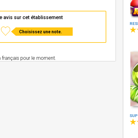
e avis sur cet établissement
RES
Choisissez une note.
 français pour le moment.
SUP