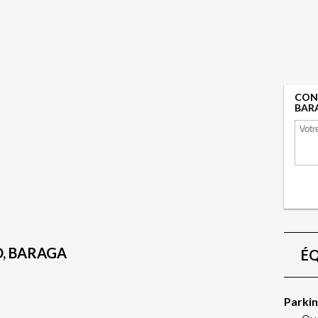
CONT
BAR
O, BARAGA
ÉQ
Parkin