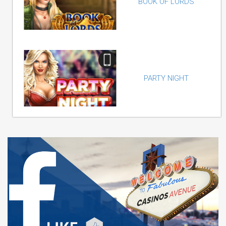
BOOK OF LORDS
PARTY NIGHT