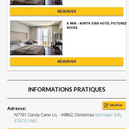
RÉSERVER
À 9KM - NORTH STAR HOTEL PICTURED
ROCKS
RÉSERVER
INFORMATIONS PRATIQUES
Modifier
Adresse:
N7761 Candy Cane Ln,
-
49862,
Christmas
Michigan (MI)
,
ETATS UNIS