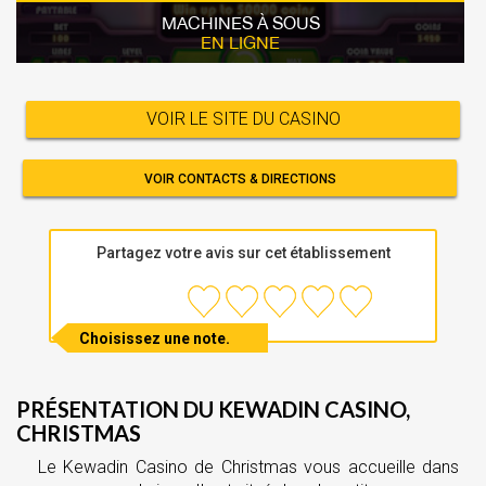
MACHINES À SOUS
EN LIGNE
VOIR LE SITE DU CASINO
VOIR CONTACTS & DIRECTIONS
Partagez votre avis sur cet établissement
Choisissez une note.
PRÉSENTATION DU KEWADIN CASINO,
CHRISTMAS
Le Kewadin Casino de Christmas vous accueille dans