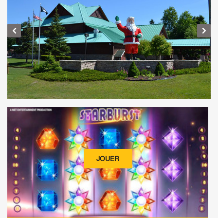
JOUER