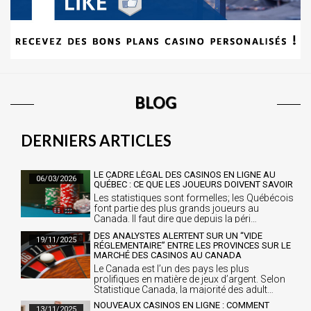
BLOG
DERNIERS ARTICLES
LE CADRE LÉGAL DES CASINOS EN LIGNE AU
06/03/2026
QUÉBEC : CE QUE LES JOUEURS DOIVENT SAVOIR
Les statistiques sont formelles; les Québécois
font partie des plus grands joueurs au
Canada. Il faut dire que depuis la péri…
DES ANALYSTES ALERTENT SUR UN “VIDE
19/11/2025
RÉGLEMENTAIRE” ENTRE LES PROVINCES SUR LE
MARCHÉ DES CASINOS AU CANADA
Le Canada est l’un des pays les plus
prolifiques en matière de jeux d’argent. Selon
Statistique Canada, la majorité des adult…
NOUVEAUX CASINOS EN LIGNE : COMMENT
13/11/2025