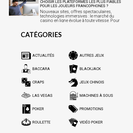
CHOISIR LES PLATEFORMES LES PLUS FIABLES
POUR LES JOUEURS FRANCOPHONES ?
Nouveaux sites, offres spectaculaires,
technologies immersives : le marché du
casino en ligne évolue à toute vitesse. Pour
le…
CATÉGORIES
ACTUALITÉS
AUTRES JEUX
BACCARA
BLACKJACK
CRAPS
JEUX CHINOIS
LAS VEGAS
MACHINES À SOUS
POKER
PROMOTIONS
ROULETTE
VIDÉO POKER