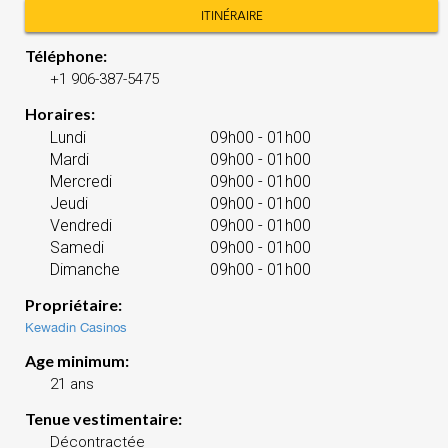
ITINÉRAIRE
Téléphone:
+1 906-387-5475
Horaires:
Lundi
09h00 - 01h00
Mardi
09h00 - 01h00
Mercredi
09h00 - 01h00
Jeudi
09h00 - 01h00
Vendredi
09h00 - 01h00
Samedi
09h00 - 01h00
Dimanche
09h00 - 01h00
Propriétaire:
Kewadin Casinos
Age minimum:
21 ans
Tenue vestimentaire:
Décontractée