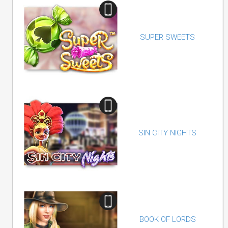
SUPER SWEETS
SIN CITY NIGHTS
BOOK OF LORDS