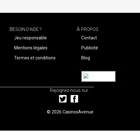
B
À
ESOIN D'AIDE ?
PROPOS
Jeu responsable
Contact
Mentions légales
Publicité
Termes et conditions
Blog
Rejoignez-nous sur :
© 2026
CasinosAvenue