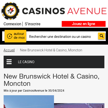
Connexion
S'inscrire
Jouez en ligne
autour
de moi
Accueil
New Brunswick Hotel & Casino, Moncton
LE CASINO
New Brunswick Hotel & Casino,
Moncton
Mis à jour par
CasinosAvenue
le
30/04/2024