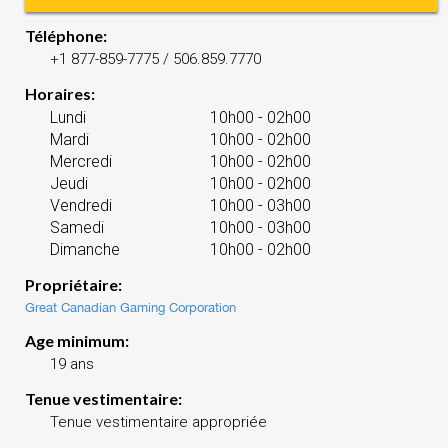
Téléphone:
+1 877-859-7775 / 506.859.7770
Horaires:
Lundi
10h00 - 02h00
Mardi
10h00 - 02h00
Mercredi
10h00 - 02h00
Jeudi
10h00 - 02h00
Vendredi
10h00 - 03h00
Samedi
10h00 - 03h00
Dimanche
10h00 - 02h00
Propriétaire:
Great Canadian Gaming Corporation
Age minimum:
19 ans
Tenue vestimentaire:
Tenue vestimentaire appropriée