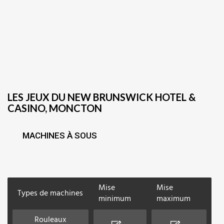
LES JEUX DU NEW BRUNSWICK HOTEL &
CASINO, MONCTON
MACHINES À SOUS
Mise
Mise
Types de machines
minimum
maximum
Rouleaux