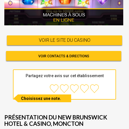
MACHINES À SOUS
EN LIGNE
VOIR LE SITE DU CASINO
VOIR CONTACTS & DIRECTIONS
Partagez votre avis sur cet établissement
Choisissez une note.
PRÉSENTATION DU NEW BRUNSWICK
HOTEL & CASINO, MONCTON