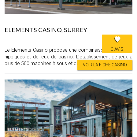
ELEMENTS CASINO, SURREY
0 AVIS
Le Elements Casino propose une combinaison de courses
hippiques et de jeux de casino. L’établissement de jeux a
plus de 500 machines à sous et des tables de jeu tels que …
VOIR LA FICHE CASINO