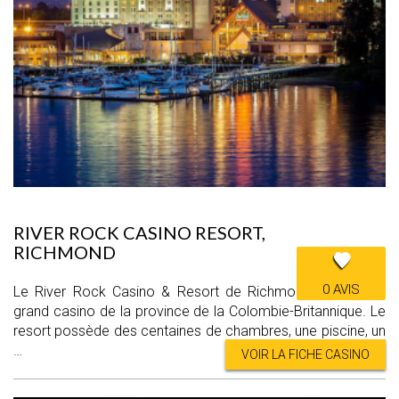
RIVER ROCK CASINO RESORT,
RICHMOND
0 AVIS
Le River Rock Casino & Resort de Richmond est le plus
grand casino de la province de la Colombie-Britannique. Le
resort possède des centaines de chambres, une piscine, un
…
VOIR LA FICHE CASINO