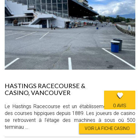
HASTINGS RACECOURSE &
CASINO, VANCOUVER
0 AVIS
Le Hastings Racecourse est un établissement proposant
des courses hippiques depuis 1889. Les joueurs de casino
se retrouvent à l’étage des machines à sous où 500
terminau …
VOIR LA FICHE CASINO