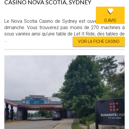
CASINO NOVA SCOTIA, SYDNEY
0 AVIS
Le Nova Scotia Casino de Sydney est ouvert du lundi au
dimanche. Vous trouverez pas moins de 270 machines à
sous variées ainsi qu'une table de Let It Ride, des tables de
…
VOIR LA FICHE CASINO