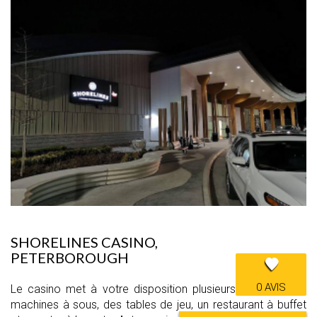
SHORELINES CASINO,
PETERBOROUGH
0 AVIS
Le casino met à votre disposition plusieurs centaines de
machines à sous, des tables de jeu, un restaurant à buffet