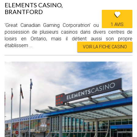
ELEMENTS CASINO,
BRANTFORD
1 AVIS
'Great Canadian Gaming Corporatrion' ou GCGC est en
possession de plusieurs casinos dans divers centres de
loisirs en Ontario, mais il détient aussi son propre
établissem …
VOIR LA FICHE CASINO