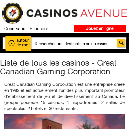
Connexion
S'inscrire
Jouez en ligne
autour
de moi
Liste de tous les casinos - Great
Canadian Gaming Corporation
Great Canadian Gaming Corporation est une entreprise créée
en 1982 et est actuellement l’un des plus important promoteur
d’établissement de jeu et de divertissement au Canada. Le
groupe possède 15 casinos, 4 hippodromes, 2 salles de
spectacles, 2 hôtels et 30 restaurants.