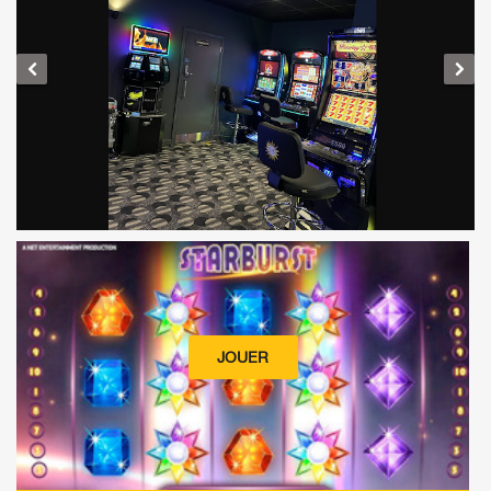
JOUER