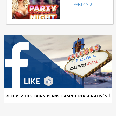
PARTY NIGHT