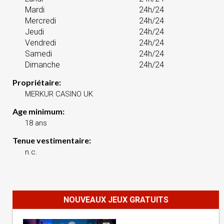
Mardi
24h/24
Mercredi
24h/24
Jeudi
24h/24
Vendredi
24h/24
Samedi
24h/24
Dimanche
24h/24
Propriétaire:
MERKUR CASINO UK
Age minimum:
18 ans
Tenue vestimentaire:
n.c.
NOUVEAUX JEUX GRATUITS