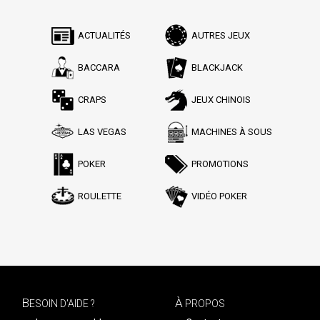
ACTUALITÉS
AUTRES JEUX
BACCARA
BLACKJACK
CRAPS
JEUX CHINOIS
LAS VEGAS
MACHINES À SOUS
POKER
PROMOTIONS
ROULETTE
VIDÉO POKER
B
À
ESOIN D'AIDE ?
PROPOS