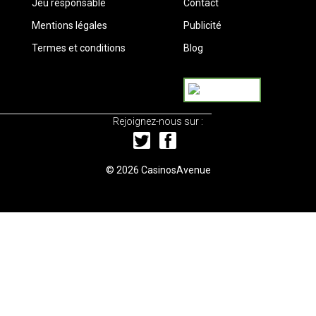
Jeu responsable
Contact
Mentions légales
Publicité
Termes et conditions
Blog
Rejoignez-nous sur :
© 2026
CasinosAvenue