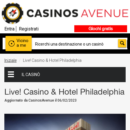
Entra
Registrati
Giochi gratis
Vicino
a me
Iniziale
Live! Casino & Hotel Philadelphia
IL CASINÒ
Live! Casino & Hotel Philadelphia
Aggiornato da
CasinosAvenue
il
06/02/2023