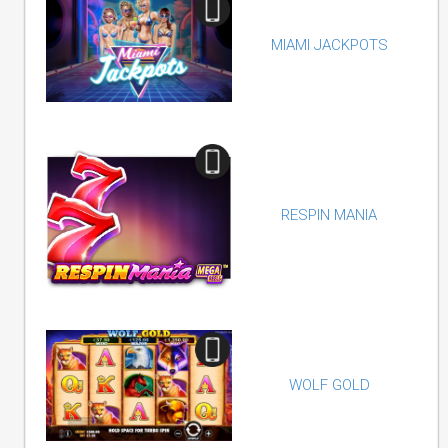
MIAMI JACKPOTS
RESPIN MANIA
WOLF GOLD