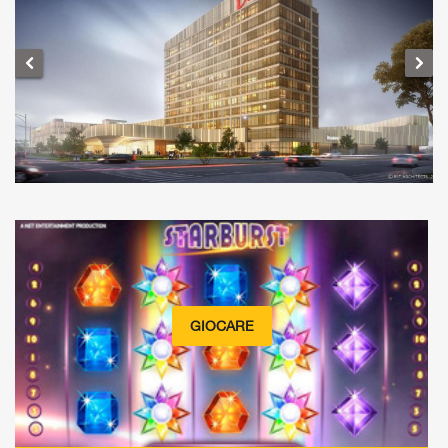
GIOCARE