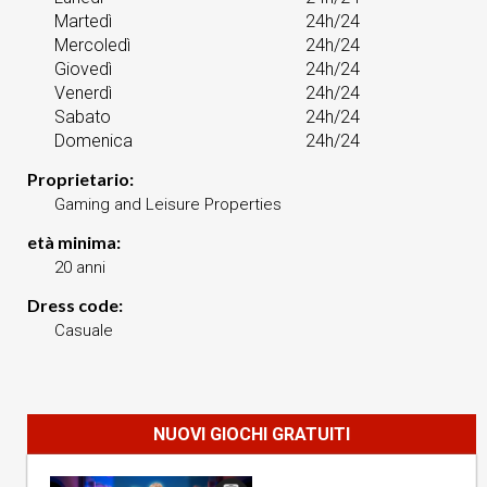
Martedì
24h/24
Mercoledì
24h/24
Giovedì
24h/24
Venerdì
24h/24
Sabato
24h/24
Domenica
24h/24
Proprietario:
Gaming and Leisure Properties
età minima:
20 anni
Dress code:
Casuale
NUOVI GIOCHI GRATUITI