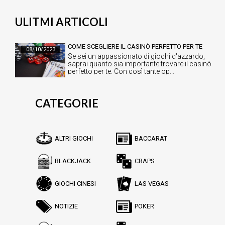
ULITMI ARTICOLI
COME SCEGLIERE IL CASINÒ PERFETTO PER TE
08/10/2023
Se sei un appassionato di giochi d'azzardo,
saprai quanto sia importante trovare il casinò
perfetto per te. Con così tante op…
CATEGORIE
ALTRI GIOCHI
BACCARAT
BLACKJACK
CRAPS
GIOCHI CINESI
LAS VEGAS
NOTIZIE
POKER