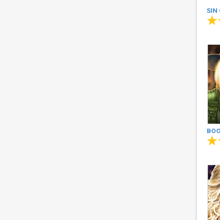
SIN
BOO