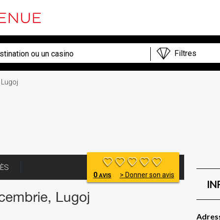
 Lugoj
CÈS
0
> Donner son avis
AVIS
IN
embrie, Lugoj
Adres