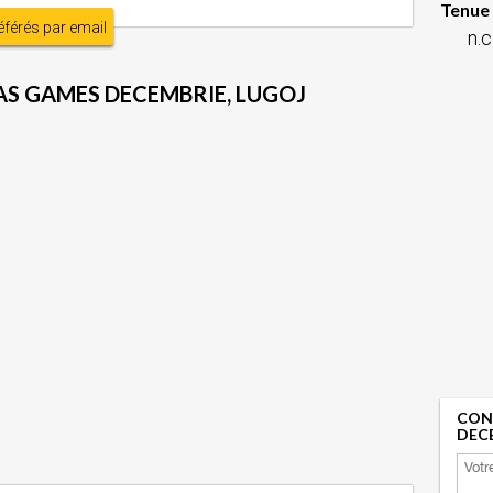
Tenue 
éférés par email
n.c
AS GAMES DECEMBRIE, LUGOJ
CON
DECE