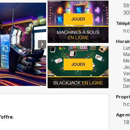
St
30
JOUER
Télép
n.c
MACHINES À SOUS
EN LIGNE
Horair
Lun
Mar
Mer
JOUER
Jeu
Ven
Sa
BLACKJACK
EN LIGNE
Di
Propri
n.c
Age m
'offre.
18