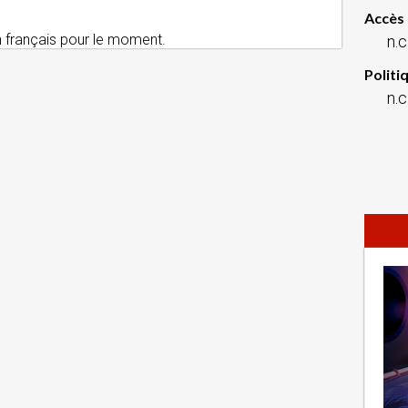
Accès
 français pour le moment.
n.c
Politi
n.c