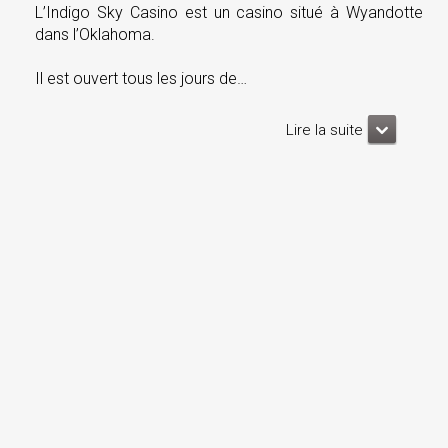
L’Indigo Sky Casino est un casino situé à Wyandotte
dans l’Oklahoma.
Il est ouvert tous les jours de…
Lire la suite