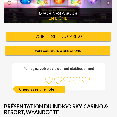
MACHINES À SOUS
EN LIGNE
VOIR LE SITE DU CASINO
VOIR CONTACTS & DIRECTIONS
Partagez votre avis sur cet établissement
Choisissez une note.
PRÉSENTATION DU INDIGO SKY CASINO &
RESORT, WYANDOTTE