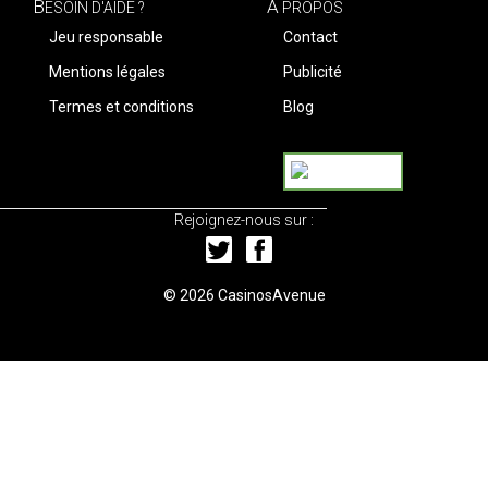
B
À
ESOIN D'AIDE ?
PROPOS
Jeu responsable
Contact
Mentions légales
Publicité
Termes et conditions
Blog
Rejoignez-nous sur :
© 2026
CasinosAvenue