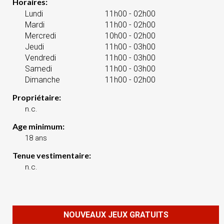
Horaires:
Lundi
11h00 - 02h00
Mardi
11h00 - 02h00
Mercredi
10h00 - 02h00
Jeudi
11h00 - 03h00
Vendredi
11h00 - 03h00
Samedi
11h00 - 03h00
Dimanche
11h00 - 02h00
Propriétaire:
n.c.
Age minimum:
18 ans
Tenue vestimentaire:
n.c.
NOUVEAUX JEUX GRATUITS