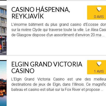
CASINO HÁSPENNA,
REYKJAVÍK
0 AVIS
L’énorme bâtiment du plus grand casino d’Ecosse do
sur la rivière Clyde qui traverse toute la ville. Le Alea Cas
de Glasgow dispose d’un assortiment d’environ 20 ma …
ELGIN GRAND VICTORIA
CASINO
1 AVIS
L'Elgin Grand Victoria Casino est une des meilleu
destinations de jeux de Elgin, dans l'Illinois. Ce magnifi
bateau et casino est situé sur la Fox River et propose …