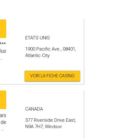
ETATS UNIS
***
1900 Pacific Ave.,
08401,
lus
Atlantic City
 …
VOIR LA FICHE CASINO
CANADA
ars
377 Riverside Drive East,
 de
N9A 7H7,
Windsor
 …