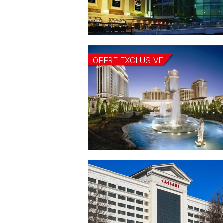
OFFRE EXCLUSIVE