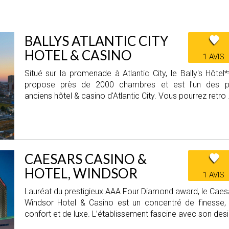
BALLYS ATLANTIC CITY
HOTEL & CASINO
1 AVIS
Situé sur la promenade à Atlantic City, le Bally's Hôtel*
propose près de 2000 chambres et est l'un des p
anciens hôtel & casino d'Atlantic City. Vous pourrez retro
CAESARS CASINO &
HOTEL, WINDSOR
1 AVIS
Lauréat du prestigieux AAA Four Diamond award, le Caes
Windsor Hotel & Casino est un concentré de finesse,
confort et de luxe. L’établissement fascine avec son desi