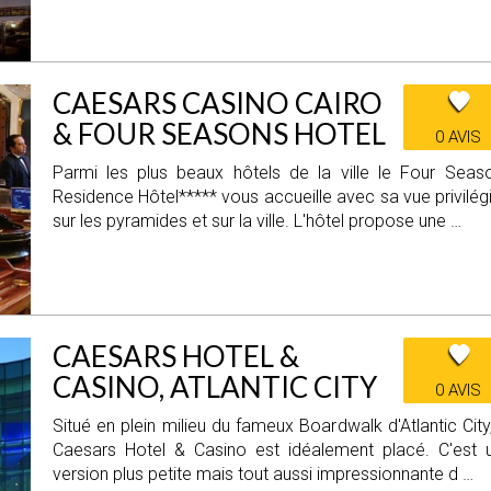
CAESARS CASINO CAIRO
& FOUR SEASONS HOTEL
0 AVIS
Parmi les plus beaux hôtels de la ville le Four Seas
Residence Hôtel***** vous accueille avec sa vue privilég
sur les pyramides et sur la ville. L'hôtel propose une …
CAESARS HOTEL &
CASINO, ATLANTIC CITY
0 AVIS
Situé en plein milieu du fameux Boardwalk d'Atlantic City,
Caesars Hotel & Casino est idéalement placé. C'est 
version plus petite mais tout aussi impressionnante d …