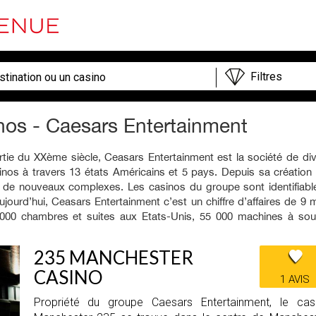
inos - Caesars Entertainment
rtie du XXème siècle, Ceasars Entertainment est la société de div
sinos à travers 13 états Américains et 5 pays. Depuis sa créatio
ir de nouveaux complexes. Les casinos du groupe sont identifiab
urd’hui, Ceasars Entertainment c’est un chiffre d’affaires de 9 m
000 chambres et suites aux Etats-Unis, 55 000 machines à sous
235 MANCHESTER
CASINO
1 AVIS
Propriété du groupe Caesars Entertainment, le cas