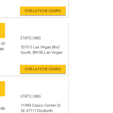
VOIR LA FICHE CASINO
ETATS UNIS
 un
3570 S Las Vegas Blvd
in.
South,
89109,
Las Vegas
VOIR LA FICHE CASINO
ETATS UNIS
11999 Casino Center Dr
ède
SE
47117
Elizabeth