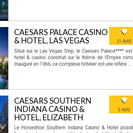
CAESARS PALACE CASINO
& HOTEL, LAS VEGAS
21 AVIS
Situé sur le Las Vegas Strip, le Caesars Palace**** est
hotel & casino construit sur le thème de l'Empire roma
Inauguré en 1966, ce complexe hôtelier est une référe …
CAESARS SOUTHERN
INDIANA CASINO &
3 AVIS
HOTEL, ELIZABETH
Le Horseshoe Southern Indiana Casino & Hotel poss