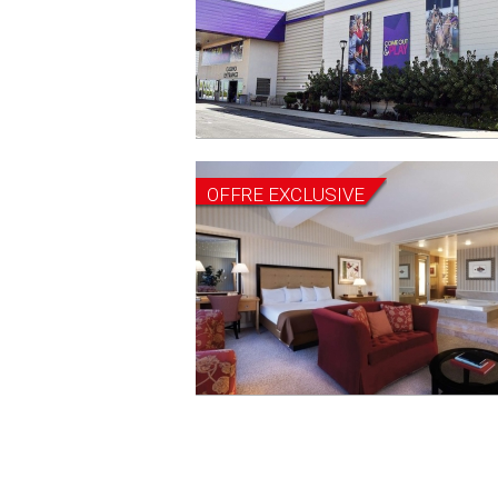
OFFRE EXCLUSIVE