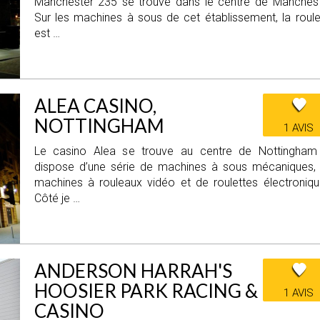
Manchester 235 se trouve dans le centre de Manchest
Sur les machines à sous de cet établissement, la roule
est …
ALEA CASINO,
NOTTINGHAM
1 AVIS
Le casino Alea se trouve au centre de Nottingham
dispose d’une série de machines à sous mécaniques,
machines à rouleaux vidéo et de roulettes électroniqu
Côté je …
ANDERSON HARRAH'S
HOOSIER PARK RACING &
1 AVIS
CASINO