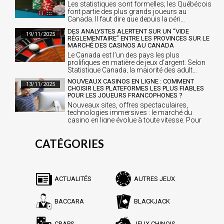
Les statistiques sont formelles; les Québécois
font partie des plus grands joueurs au
Canada. Il faut dire que depuis la péri…
DES ANALYSTES ALERTENT SUR UN “VIDE
19/11/2025
RÉGLEMENTAIRE” ENTRE LES PROVINCES SUR LE
MARCHÉ DES CASINOS AU CANADA
Le Canada est l’un des pays les plus
prolifiques en matière de jeux d’argent. Selon
Statistique Canada, la majorité des adult…
NOUVEAUX CASINOS EN LIGNE : COMMENT
13/11/2025
CHOISIR LES PLATEFORMES LES PLUS FIABLES
POUR LES JOUEURS FRANCOPHONES ?
Nouveaux sites, offres spectaculaires,
technologies immersives : le marché du
casino en ligne évolue à toute vitesse. Pour
le…
CATÉGORIES
ACTUALITÉS
AUTRES JEUX
BACCARA
BLACKJACK
CRAPS
JEUX CHINOIS