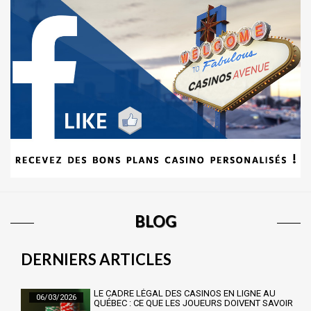
BLOG
DERNIERS ARTICLES
LE CADRE LÉGAL DES CASINOS EN LIGNE AU
06/03/2026
QUÉBEC : CE QUE LES JOUEURS DOIVENT SAVOIR