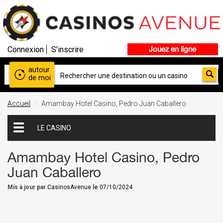
Connexion
S'inscrire
Jouez en ligne
autour
de moi
Accueil
Amambay Hotel Casino, Pedro Juan Caballero
LE CASINO
Amambay Hotel Casino, Pedro
Juan Caballero
Mis à jour par
CasinosAvenue
le
07/10/2024