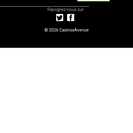
Rejoignez-nous sur :
© 2026
CasinosAvenue