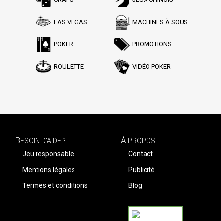
LAS VEGAS
MACHINES À SOUS
POKER
PROMOTIONS
ROULETTE
VIDÉO POKER
B
À
ESOIN D'AIDE ?
PROPOS
Jeu responsable
Contact
Mentions légales
Publicité
Termes et conditions
Blog