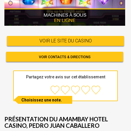
MACHINES À SOUS
EN LIGNE
VOIR LE SITE DU CASINO
VOIR CONTACTS & DIRECTIONS
Partagez votre avis sur cet établissement
Choisissez une note.
PRÉSENTATION DU AMAMBAY HOTEL
CASINO, PEDRO JUAN CABALLERO