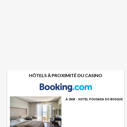
HÔTELS À PROXIMITÉ DU CASINO
À 2KM - HOTEL POUSADA DO BOSQUE