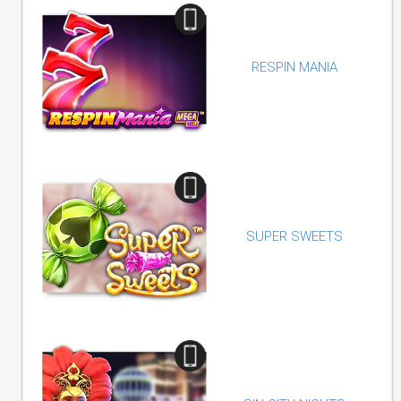
RESPIN MANIA
SUPER SWEETS