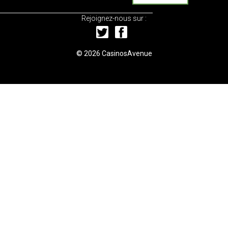
Rejoignez-nous sur :
© 2026
CasinosAvenue