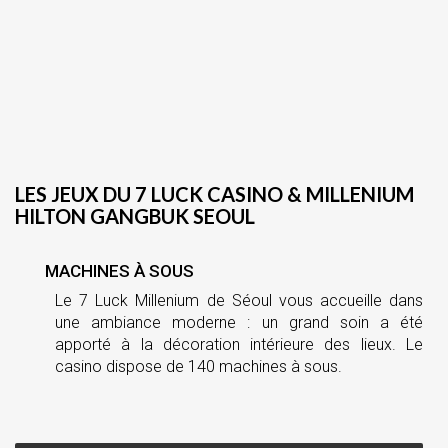
LES JEUX DU 7 LUCK CASINO & MILLENIUM
HILTON GANGBUK SEOUL
MACHINES À SOUS
Le 7 Luck Millenium de Séoul vous accueille dans
une ambiance moderne : un grand soin a été
apporté à la décoration intérieure des lieux. Le
casino dispose de 140 machines à sous.