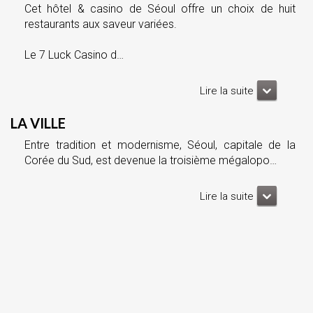
Cet hôtel & casino de Séoul offre un choix de huit
restaurants aux saveur variées.
Le 7 Luck Casino d…
Lire la suite
LA VILLE
Entre tradition et modernisme, Séoul, capitale de la
Corée du Sud, est devenue la troisième mégalopo…
Lire la suite