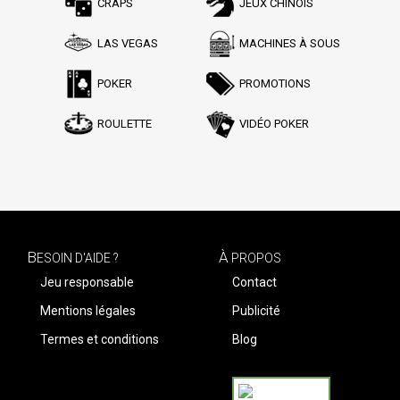
CRAPS
JEUX CHINOIS
LAS VEGAS
MACHINES À SOUS
POKER
PROMOTIONS
ROULETTE
VIDÉO POKER
B
À
ESOIN D'AIDE ?
PROPOS
Jeu responsable
Contact
Mentions légales
Publicité
Termes et conditions
Blog