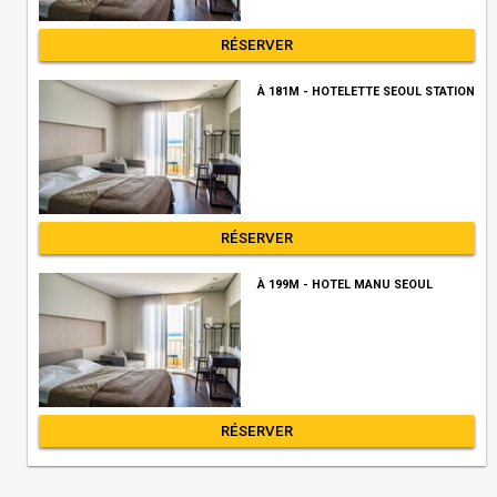
RÉSERVER
À 181M - HOTELETTE SEOUL STATION
RÉSERVER
À 199M - HOTEL MANU SEOUL
RÉSERVER