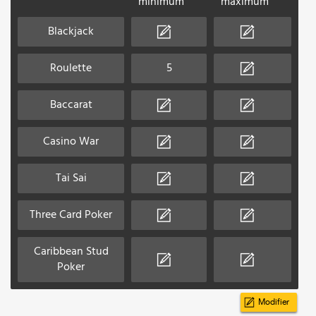
minimum
maximum
Blackjack
Roulette
5
Baccarat
Casino War
Tai Sai
Three Card Poker
Caribbean Stud
Poker
Modifier