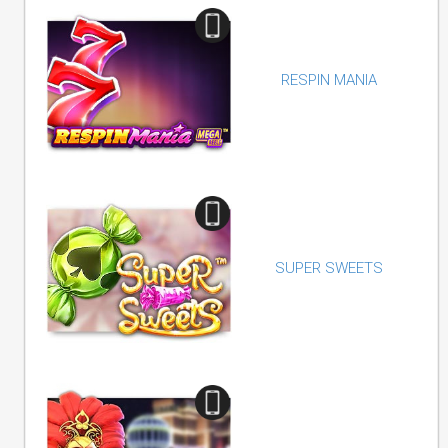
RESPIN MANIA
SUPER SWEETS