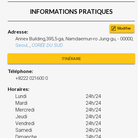
INFORMATIONS PRATIQUES
Modifier
Adresse:
Annex Building,395,5-ga, Namdaemun-ro Jung-gu,
-
00000,
Seoul,
,
CORÉE DU SUD
ITINÉRAIRE
Téléphone:
+8222 021600 0
Horaires:
Lundi
24h/24
Mardi
24h/24
Mercredi
24h/24
Jeudi
24h/24
Vendredi
24h/24
Samedi
24h/24
Dimanche
24h/24