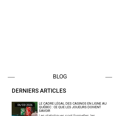
BLOG
DERNIERS ARTICLES
LE CADRE LÉGAL DES CASINOS EN LIGNE AU
06/03/2026
QUÉBEC : CE QUE LES JOUEURS DOIVENT
SAVOIR
Les statistiques sont formelles; les