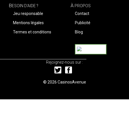
B
À
ESOIN D'AIDE ?
PROPOS
Jeu responsable
Contact
Mentions légales
Publicité
Termes et conditions
Blog
Rejoignez-nous sur :
© 2026
CasinosAvenue