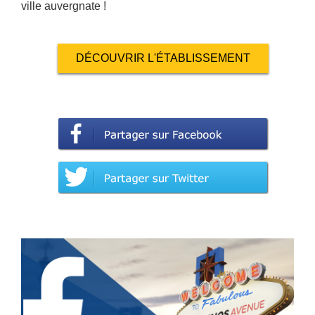
ville auvergnate !
DÉCOUVRIR L'ÉTABLISSEMENT