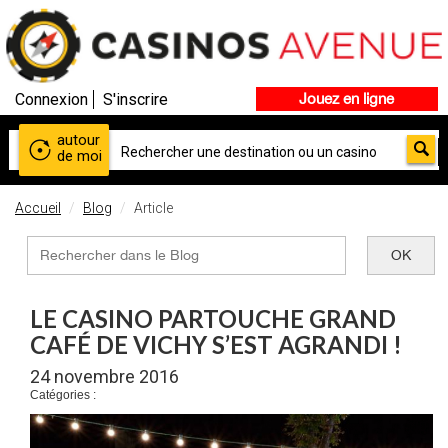
Connexion
S'inscrire
Jouez en ligne
autour
de moi
Accueil
Blog
Article
LE CASINO PARTOUCHE GRAND
CAFÉ DE VICHY S’EST AGRANDI !
24 novembre 2016
Catégories :