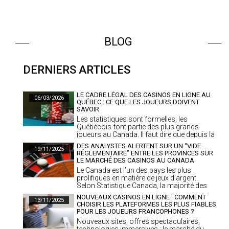
BLOG
DERNIERS ARTICLES
LE CADRE LÉGAL DES CASINOS EN LIGNE AU
06/03/2026
QUÉBEC : CE QUE LES JOUEURS DOIVENT
SAVOIR
Les statistiques sont formelles; les
Québécois font partie des plus grands
joueurs au Canada. Il faut dire que depuis la
péri…
DES ANALYSTES ALERTENT SUR UN “VIDE
19/11/2025
RÉGLEMENTAIRE” ENTRE LES PROVINCES SUR
LE MARCHÉ DES CASINOS AU CANADA
Le Canada est l’un des pays les plus
prolifiques en matière de jeux d’argent.
Selon Statistique Canada, la majorité des
adult…
NOUVEAUX CASINOS EN LIGNE : COMMENT
13/11/2025
CHOISIR LES PLATEFORMES LES PLUS FIABLES
POUR LES JOUEURS FRANCOPHONES ?
Nouveaux sites, offres spectaculaires,