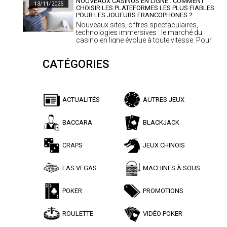
NOUVEAUX CASINOS EN LIGNE : COMMENT
13/11/2025
CHOISIR LES PLATEFORMES LES PLUS FIABLES
POUR LES JOUEURS FRANCOPHONES ?
Nouveaux sites, offres spectaculaires,
technologies immersives : le marché du
casino en ligne évolue à toute vitesse. Pour
le…
CATÉGORIES
ACTUALITÉS
AUTRES JEUX
BACCARA
BLACKJACK
CRAPS
JEUX CHINOIS
LAS VEGAS
MACHINES À SOUS
POKER
PROMOTIONS
ROULETTE
VIDÉO POKER