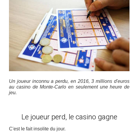
Un joueur inconnu a perdu, en 2016, 3 millions d'euros
au casino de Monte-Carlo en seulement une heure de
jeu.
Le joueur perd, le casino gagne
C'est le fait insolite du jour.