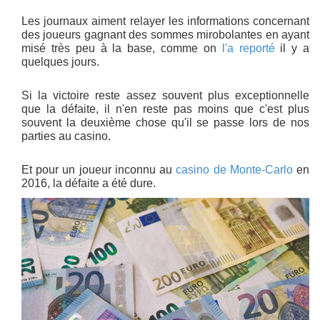
Les journaux aiment relayer les informations concernant
des joueurs gagnant des sommes mirobolantes en ayant
misé très peu à la base, comme on
l'a reporté
il y a
quelques jours.
Si la victoire reste assez souvent plus exceptionnelle
que la défaite, il n'en reste pas moins que c'est plus
souvent la deuxième chose qu'il se passe lors de nos
parties au casino.
Et pour un joueur inconnu au
casino de Monte-Carlo
en
2016, la défaite a été dure.