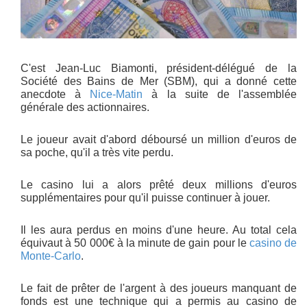
C'est Jean-Luc Biamonti, président-délégué de la
Société des Bains de Mer (SBM), qui a donné cette
anecdote à
Nice-Matin
à la suite de l'assemblée
générale des actionnaires.
Le joueur avait d'abord déboursé un million d'euros de
sa poche, qu'il a très vite perdu.
Le casino lui a alors prêté deux millions d'euros
supplémentaires pour qu'il puisse continuer à jouer.
Il les aura perdus en moins d'une heure. Au total cela
équivaut à 50 000€ à la minute de gain pour le
casino de
Monte-Carlo
.
Le fait de prêter de l'argent à des joueurs manquant de
fonds est une technique qui a permis au casino de