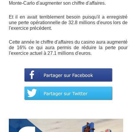
Monte-Carlo d'augmenter son chiffre d'affaires.
Et il en avait terriblement besoin puisqu'il a enregistré
une perte opérationnelle de 32.8 millions d'euros lors de
l'exercice précédent.
Cette année le chiffre d'affaires du casino aura augmenté
de 16% ce qui aura permis de réduire la perte pour
l'exercice actuel à 27.1 millions d'euros.