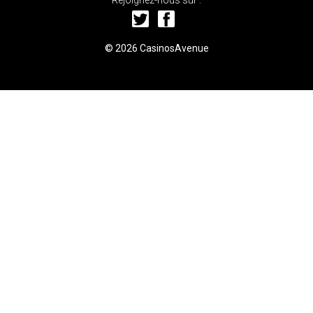
© 2026
CasinosAvenue