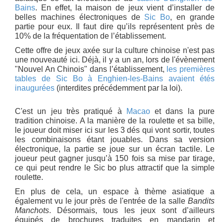
Bains
. En effet, la maison de jeux vient d’installer de
belles machines électroniques de
Sic Bo
, en grande
partie pour eux. Il faut dire qu’ils représentent près de
10% de la fréquentation de l’établissement.
Cette offre de jeux axée sur la culture chinoise n'est pas
une nouveauté ici. Déjà, il y a un an, lors de l'évènement
"Nouvel An Chinois" dans l’établissement,
les premières
tables de Sic Bo à Enghien-les-Bains avaient étés
inaugurées
(interdites précédemment par la loi).
C'est un jeu très pratiqué à
Macao
et dans la pure
tradition chinoise. A la manière de la roulette et sa bille,
le joueur doit miser ici sur les 3 dés qui vont sortir, toutes
les combinaisons étant jouables. Dans sa version
électronique, la partie se joue sur un écran tactile. Le
joueur peut gagner jusqu’à 150 fois sa mise par tirage,
ce qui peut rendre le Sic bo plus attractif que la simple
roulette.
En plus de cela, un espace à thème asiatique a
également vu le jour près de l'entrée de la salle
Bandits
Manchots
. Désormais, tous les jeux sont d’ailleurs
équipés de brochures traduites en mandarin et