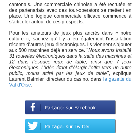
cantonais. Une commerciale chinoise a été recrutée et
des partenariats avec des tour-operators se mettent en
place. Une logique commerciale efficace commence à
s’articuler autour de ces prospects.
Pour les amateurs de jeux plus ancrés dans « notre
culture », sachez qu’il y a eu également l'installation
récente d’autres jeux électroniques. Ils viennent s'ajouter
aux 500 machines déjà en service. "
Nous avons installé
31 roulettes électroniques dans la salle des machines et
12 dans l’espace jeux de table, ainsi que 7 jeux
électroniques. L’idée étant d’élargir l’offre vers un autre
public, moins attiré par les jeux de table"
, explique
Laurent Balmier, directeur du casino, dans
la gazette du
Val d'Oise
.