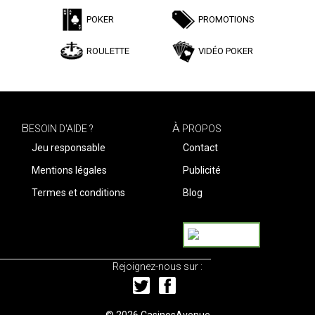
POKER
PROMOTIONS
ROULETTE
VIDÉO POKER
B
À
ESOIN D'AIDE ?
PROPOS
Jeu responsable
Contact
Mentions légales
Publicité
Termes et conditions
Blog
Rejoignez-nous sur :
© 2026
CasinosAvenue