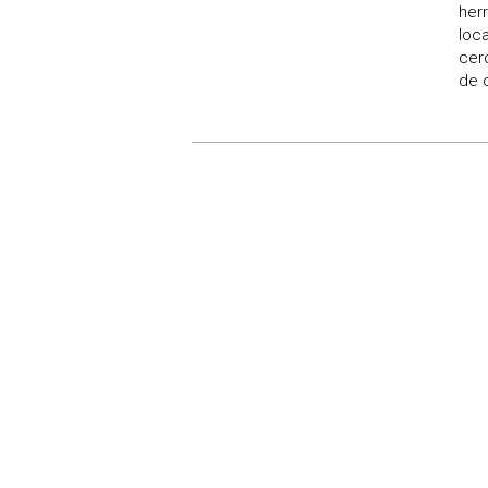
her
loc
cer
de 