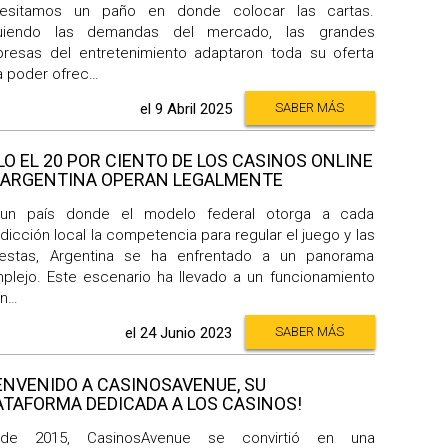
esitamos un paño en donde colocar las cartas.
uiendo las demandas del mercado, las grandes
resas del entretenimiento adaptaron toda su oferta
a poder ofrec…
el 9 Abril 2025
SABER MÁS
LO EL 20 POR CIENTO DE LOS CASINOS ONLINE
 ARGENTINA OPERAN LEGALMENTE
un país donde el modelo federal otorga a cada
sdicción local la competencia para regular el juego y las
estas, Argentina se ha enfrentado a un panorama
plejo. Este escenario ha llevado a un funcionamiento
ín…
el 24 Junio 2023
SABER MÁS
IENVENIDO A CASINOSAVENUE, SU
ATAFORMA DEDICADA A LOS CASINOS!
sde 2015, CasinosAvenue se convirtió en una