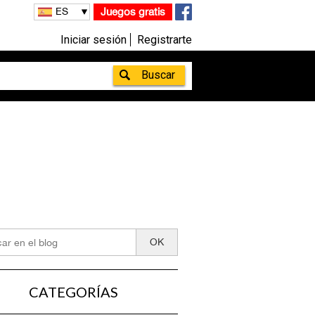
ES
Juegos gratis
Iniciar sesión
Registrarte
CATEGORÍAS