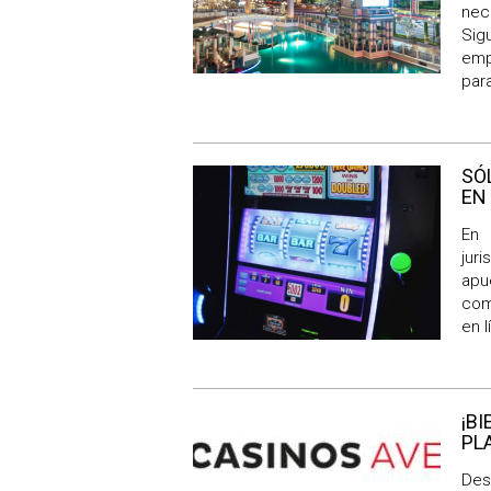
nec
Sig
emp
par
SÓ
EN
En 
juri
apu
com
en l
¡B
PL
De