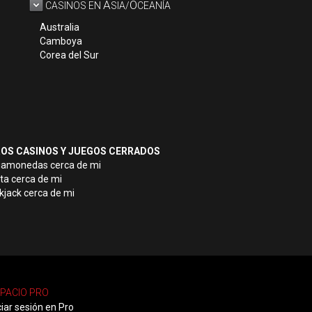
A
O
CASINOS EN
SIA/
CEANÍA
Australia
Camboya
Corea del Sur
OS CASINOS Y JUEGOS CERRADOS
gamonedas cerca de mi
ta cerca de mi
kjack cerca de mi
PACIO PRO
ciar sesión en Pro