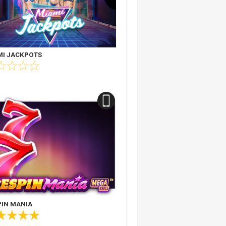
MI JACKPOTS
PIN MANIA