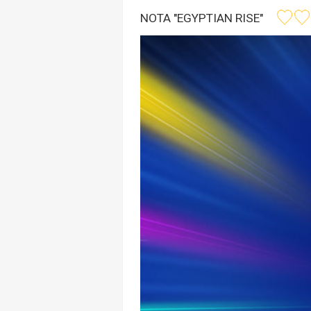
NOTA "EGYPTIAN RISE"