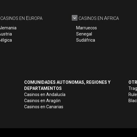
E
A
CASINOS EN
UROPA
CASINOS EN
FRICA
Alemania
Marruecos
ustria
Senegal
élgica
Sudáfrica
COMUNIDADES AUTONOMAS, REGIONES Y
OTR
DEPARTAMENTOS
Tra
Casinos en Andalucía
Rule
Casinos en Aragón
Blac
Casinos en Canarias