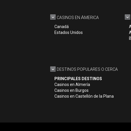
A
CASINOS EN
MERICA
Canadá
Estados Unidos
A
B
DESTINOS POPULARES O CERCA
PRINCIPALES DESTINOS
Casinos en Almería
Casinos en Burgos
Casinos en Castellón de la Plana