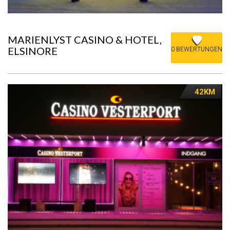
MARIENLYST CASINO & HOTEL,
ELSINORE
0 BEWERTUNGEN
42KM