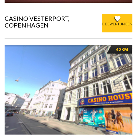
CASINO VESTERPORT,
COPENHAGEN
0 BEWERTUNGEN
42KM