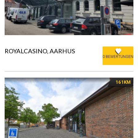
ROYALCASINO, AARHUS
0 BEWERTUNGEN
161KM