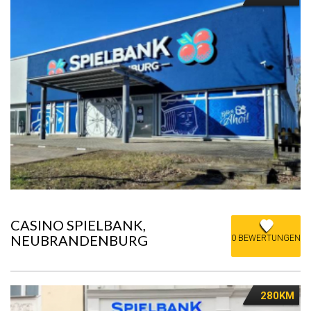
CASINO SPIELBANK,
NEUBRANDENBURG
0 BEWERTUNGEN
280KM