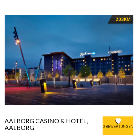
203KM
AALBORG CASINO & HOTEL,
AALBORG
0 BEWERTUNGEN