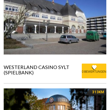
WESTERLAND CASINO SYLT
(SPIELBANK)
0 BEWERTUNGEN
313KM