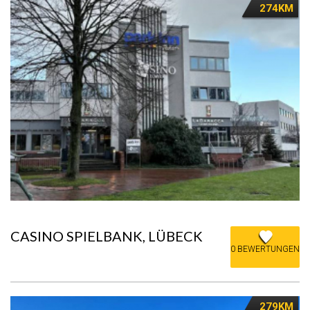
274KM
CASINO SPIELBANK, LÜBECK
0 BEWERTUNGEN
279KM