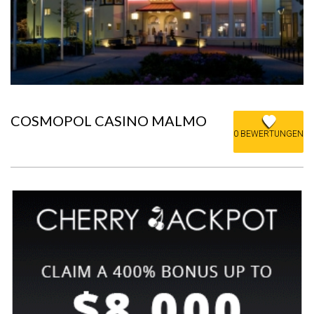
COSMOPOL CASINO MALMO
0 BEWERTUNGEN