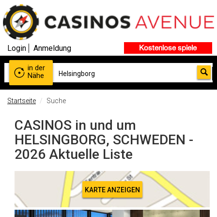
Login
Anmeldung
Kostenlose spiele
in der
Nähe
Startseite
Suche
CASINOS in und um
HELSINGBORG, SCHWEDEN -
2026 Aktuelle Liste
KARTE ANZEIGEN