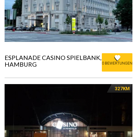
ESPLANADE CASINO SPIELBANK,
HAMBURG
0 BEWERTUNGEN
327KM