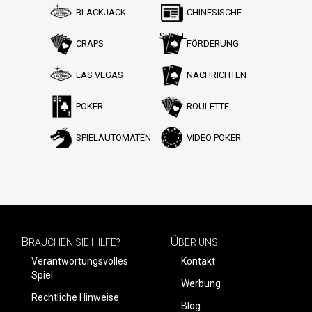
BLACKJACK
CHINESISCHE
SPIELE
CRAPS
FÖRDERUNG
LAS VEGAS
NACHRICHTEN
POKER
ROULETTE
SPIELAUTOMATEN
VIDEO POKER
B
Ü
RAUCHEN SIE HILFE?
BER UNS
Verantwortungsvolles
Kontakt
Spiel
Werbung
Rechtliche Hinweise
Blog