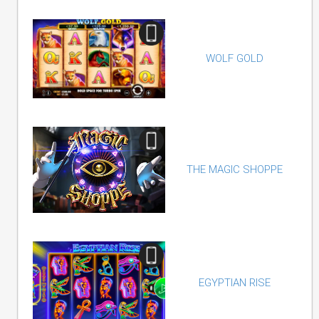
WOLF GOLD
THE MAGIC SHOPPE
EGYPTIAN RISE