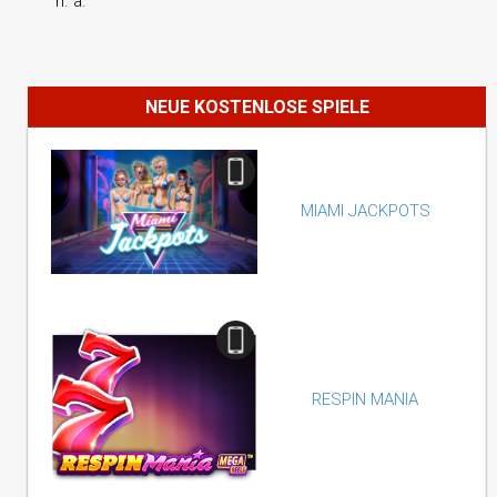
n. a.
NEUE KOSTENLOSE SPIELE
MIAMI JACKPOTS
RESPIN MANIA