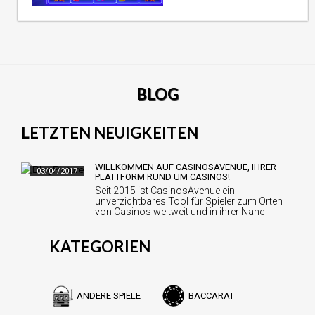
BLOG
LETZTEN NEUIGKEITEN
WILLKOMMEN AUF CASINOSAVENUE, IHRER
03/04/2017
PLATTFORM RUND UM CASINOS!
Seit 2015 ist CasinosAvenue ein
unverzichtbares Tool für Spieler zum Orten
von Casinos weltweit und in ihrer Nähe
geworden. D…
KATEGORIEN
ANDERE SPIELE
BACCARAT