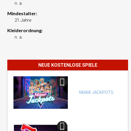
n. a.
Mindestalter:
21 Jahre
Kleiderordnung:
n. a.
NEUE KOSTENLOSE SPIELE
MIAMI JACKPOTS