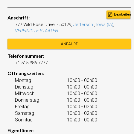
Bearbeiten
Anschrift:
777 Wild Rose Drive,
-
50129,
Jefferson
,
Iowa (IA)
,
VEREINIGTE STAATEN
ANFAHRT
Telefonnummer:
+1 515-386-7777
Öffnungszeiten:
Montag
10h00 - 00h00
Dienstag
10h00 - 00h00
Mittwoch
10h00 - 00h00
Donnerstag
10h00 - 00h00
Freitag
10h00 - 02h00
Samstag
10h00 - 02h00
Sonntag
10h00 - 00h00
Eigentümer: