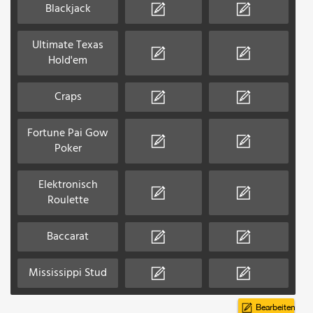
Blackjack
Ultimate Texas
Hold'em
Craps
Fortune Pai Gow
Poker
Elektronisch
Roulette
Baccarat
Mississippi Stud
Bearbeiten