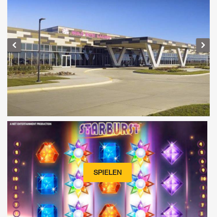
SPIELEN