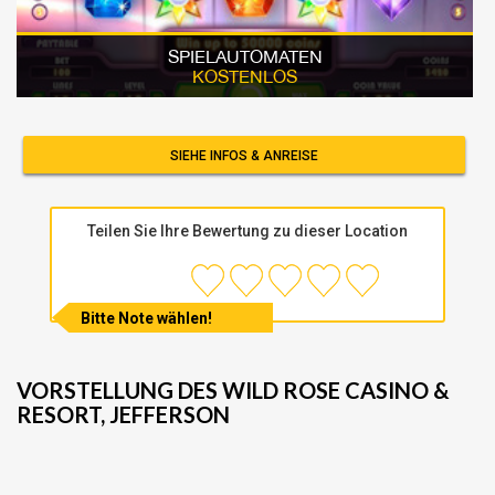
SPIELAUTOMATEN
KOSTENLOS
SIEHE INFOS & ANREISE
Teilen Sie Ihre Bewertung zu dieser Location
Bitte Note wählen!
VORSTELLUNG DES WILD ROSE CASINO &
RESORT, JEFFERSON