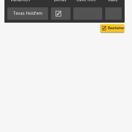
Varianten
Blinds
Cave min.
Rake
Texas Hold'em
Bearbeiten