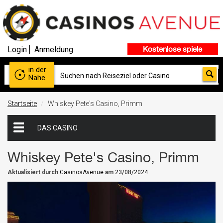
Login
Anmeldung
Kostenlose spiele
in der
Nähe
Startseite
Whiskey Pete's Casino, Primm
DAS CASINO
Whiskey Pete's Casino, Primm
Aktualisiert durch
CasinosAvenue
am
23/08/2024