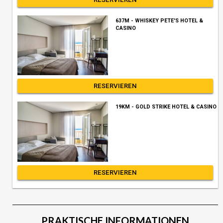
637M - WHISKEY PETE'S HOTEL &
CASINO
RESERVIEREN
19KM - GOLD STRIKE HOTEL & CASINO
RESERVIEREN
PRAKTISCHE INFORMATIONEN