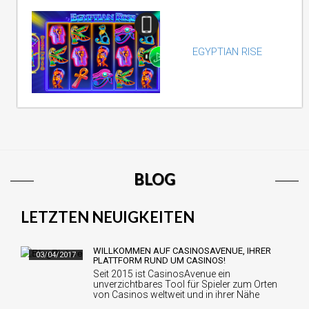
EGYPTIAN RISE
BLOG
LETZTEN NEUIGKEITEN
WILLKOMMEN AUF CASINOSAVENUE, IHRER
03/04/2017
PLATTFORM RUND UM CASINOS!
Seit 2015 ist CasinosAvenue ein
unverzichtbares Tool für Spieler zum Orten
von Casinos weltweit und in ihrer Nähe
geworden. D…