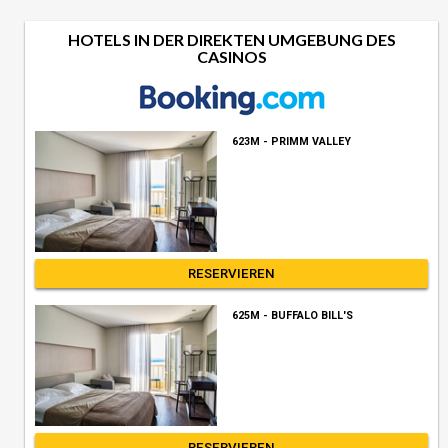
HOTELS IN DER DIREKTEN UMGEBUNG DES
CASINOS
623M - PRIMM VALLEY
RESERVIEREN
625M - BUFFALO BILL'S
RESERVIEREN