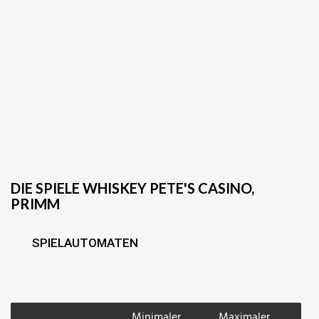
DIE SPIELE WHISKEY PETE'S CASINO,
PRIMM
SPIELAUTOMATEN
Minimaler
Maximaler