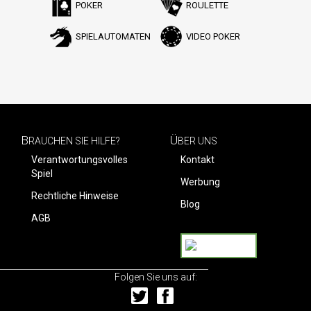
POKER
ROULETTE
SPIELAUTOMATEN
VIDEO POKER
B
Ü
RAUCHEN SIE HILFE?
BER UNS
Verantwortungsvolles
Kontakt
Spiel
Werbung
Rechtliche Hinweise
Blog
AGB
Folgen Sie uns auf: