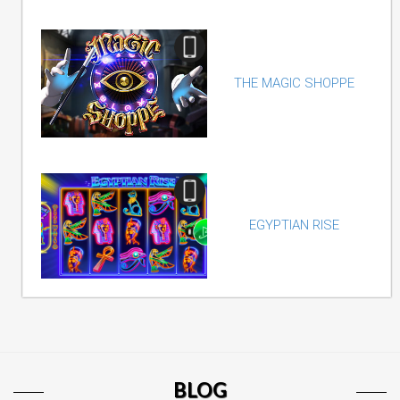
THE MAGIC SHOPPE
EGYPTIAN RISE
BLOG