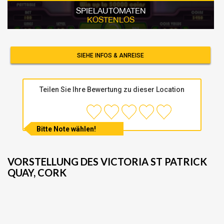
SPIELAUTOMATEN
KOSTENLOS
SIEHE INFOS & ANREISE
Teilen Sie Ihre Bewertung zu dieser Location
Bitte Note wählen!
VORSTELLUNG DES VICTORIA ST PATRICK
QUAY, CORK