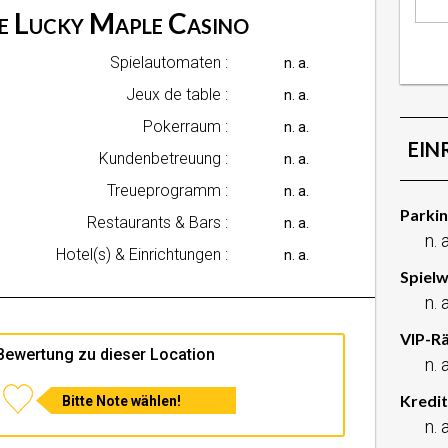
 Lucky Maple Casino
Spielautomaten :
n. a.
Jeux de table :
n. a.
Pokerraum :
n. a.
EIN
Kundenbetreuung :
n. a.
Treueprogramm :
n. a.
Parkin
Restaurants & Bars :
n. a.
n. a
Hotel(s) & Einrichtungen :
n. a.
Spielw
n. a
VIP-Rä
 Bewertung zu dieser Location
n. a
Kredit
Bitte Note wählen!
n. a