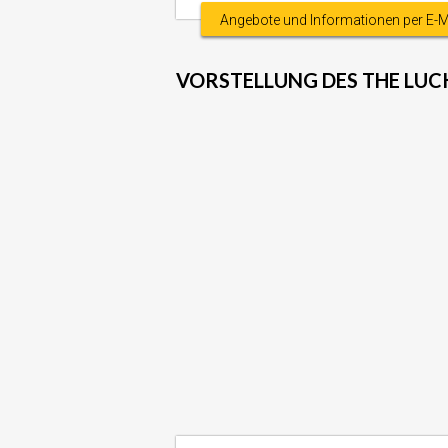
Angebote und Informationen per E-Ma
VORSTELLUNG DES THE LUC