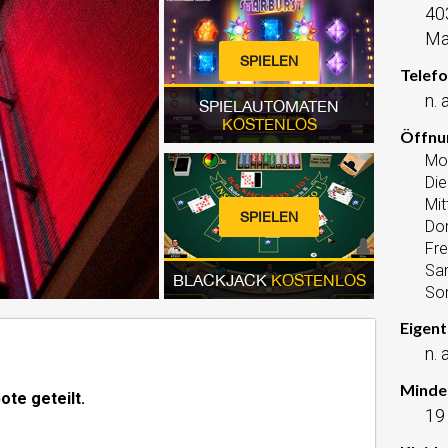
40
Ma
SPIELEN
Telef
n. a
SPIELAUTOMATEN
KOSTENLOS
Öffnu
Mo
Die
Mi
SPIELEN
Do
Fre
Sa
BLACKJACK
KOSTENLOS
So
Eigen
n. a
Mindes
te geteilt.
19