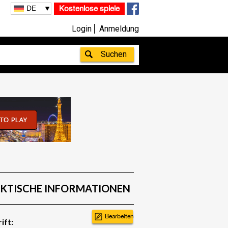
DE
Kostenlose spiele
Login
Anmeldung
KTISCHE INFORMATIONEN
Bearbeiten
ift: