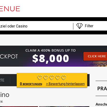
RTE
0
> Bewertung hinterlassen
BEWERTUNGEN
PRA
ino
24
Anschr