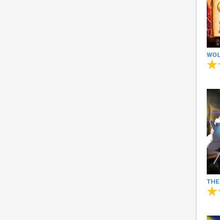
WOL
THE