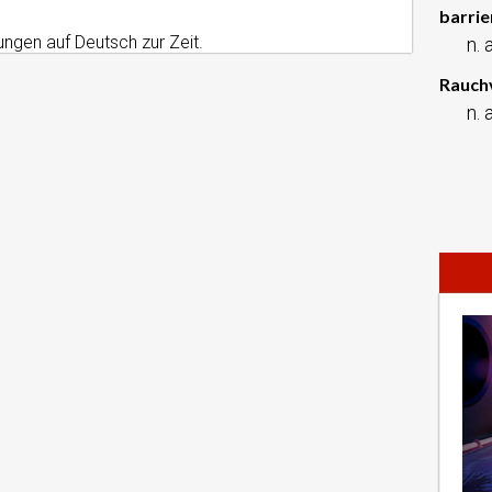
barrie
ngen auf Deutsch zur Zeit.
n. a
Rauch
n. a