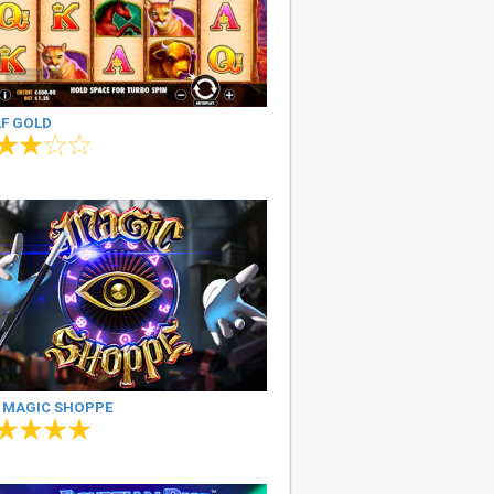
F GOLD
 MAGIC SHOPPE