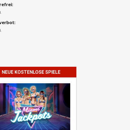
refrei:
.
verbot:
.
NEUE KOSTENLOSE SPIELE