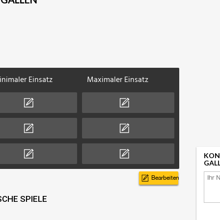
nimaler Einsatz
Maximaler Einsatz
KON
GAL
Bearbeiten
SCHE SPIELE