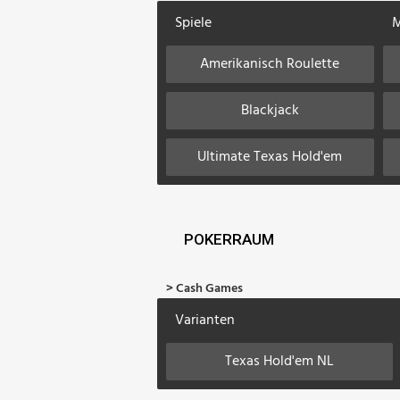
Spiele
M
Amerikanisch Roulette
Blackjack
Ultimate Texas Hold'em
POKERRAUM
> Cash Games
Varianten
Texas Hold'em NL