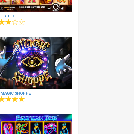
F GOLD
 MAGIC SHOPPE