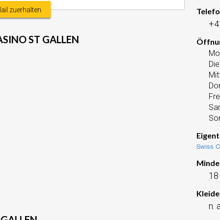
il zuerhalten
Telef
+4
ASINO ST GALLEN
Öffnu
Mo
Die
Mi
Do
Fre
Sa
So
Eigen
Swiss C
Mindes
18
Kleide
n. a
T GALLEN