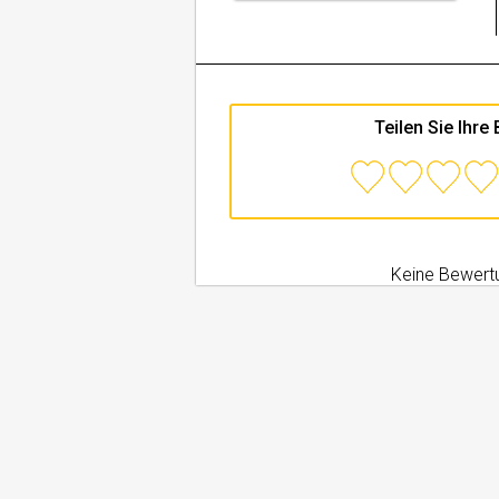
Teilen Sie Ihre
Keine Bewertu