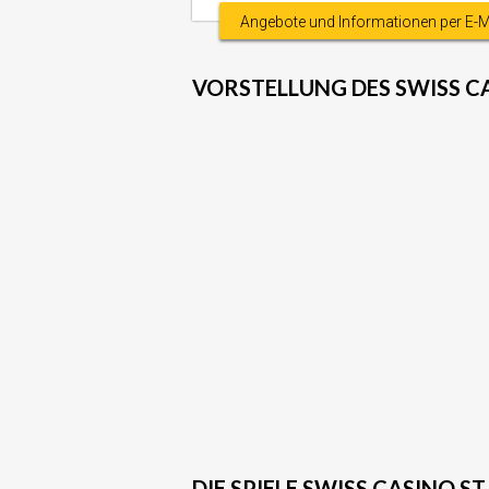
Angebote und Informationen per E-Ma
VORSTELLUNG DES SWISS C
DIE SPIELE SWISS CASINO S