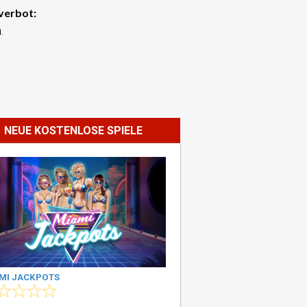
verbot:
.
NEUE KOSTENLOSE SPIELE
MI JACKPOTS