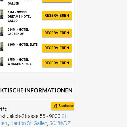
GALLEN
67M - SWISS
RESERVIEREN
DREAMS HOTEL
GALLO
214M - HOTEL
RESERVIEREN
JÄGERHOF
610M - HOTEL ELITE
RESERVIEREN
675M - HOTEL
RESERVIEREN
WEISSES KREUZ
KTISCHE INFORMATIONEN
Bearbeiten
ift:
nkt Jakob-Strasse 55
-
9000
St.
llen
,
Kanton St. Gallen
,
SCHWEIZ