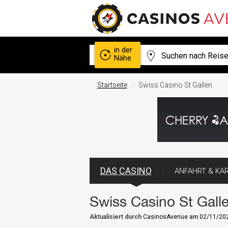
in der
Nähe
Startseite
Swiss Casino St Gallen
DAS CASINO
ANFAHRT & KA
Swiss Casino St Gall
Aktualisiert durch
CasinosAvenue
am
02/11/20