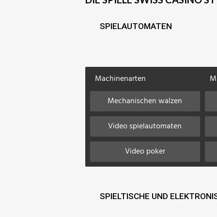
SPIELAUTOMATEN
Machinenarten
Mi
Mechanischen walzen
Video spielautomaten
Video poker
SPIELTISCHE UND ELEKTRONI