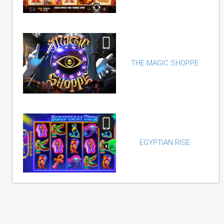
THE MAGIC SHOPPE
EGYPTIAN RISE