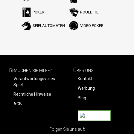
POKER
ROULETTE
SPIELAUTOMATEN
VIDEO POKER
B
Ü
RAUCHEN SIE HILFE?
BER UNS
Verantwortungsvolles
Kontakt
Spiel
Werbung
Rechtliche Hinweise
Blog
AGB
Folgen Sie uns auf: