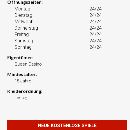
Öffnungszeiten:
Montag
24/24
Dienstag
24/24
Mittwoch
24/24
Donnerstag
24/24
Freitag
24/24
Samstag
24/24
Sonntag
24/24
Eigentümer:
Queen Casino
Mindestalter:
18 Jahre
Kleiderordnung:
Lässig
NEUE KOSTENLOSE SPIELE