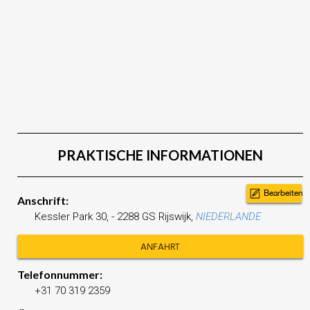
PRAKTISCHE INFORMATIONEN
Bearbeiten
Anschrift:
Kessler Park 30,
-
2288 GS
Rijswijk,
NIEDERLANDE
ANFAHRT
Telefonnummer:
+31 70 319 2359