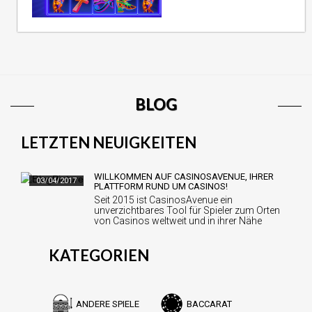
BLOG
LETZTEN NEUIGKEITEN
WILLKOMMEN AUF CASINOSAVENUE, IHRER
03/04/2017
PLATTFORM RUND UM CASINOS!
Seit 2015 ist CasinosAvenue ein
unverzichtbares Tool für Spieler zum Orten
von Casinos weltweit und in ihrer Nähe
geworden. D…
KATEGORIEN
ANDERE SPIELE
BACCARAT