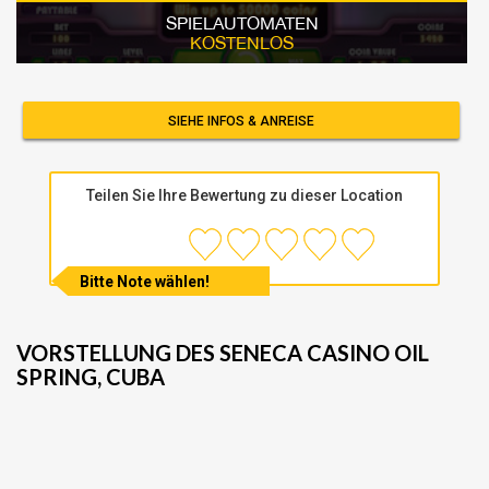
SPIELAUTOMATEN
KOSTENLOS
SIEHE INFOS & ANREISE
Teilen Sie Ihre Bewertung zu dieser Location
Bitte Note wählen!
VORSTELLUNG DES SENECA CASINO OIL
SPRING, CUBA