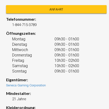
ANFAHRT
Telefonnummer:
1-844-715-3789
Öffnungszeiten:
Montag
09h30 - 01h00
Dienstag
09h30 - 01h00
Mittwoch
09h30 - 01h00
Donnerstag
09h30 - 01h00
Freitag
10h30 - 02h00
Samstag
10h30 - 02h00
Sonntag
09h30 - 01h00
Eigentümer:
Seneca Gaming Corporation
Mindestalter:
21 Jahre
Kleiderordnung: