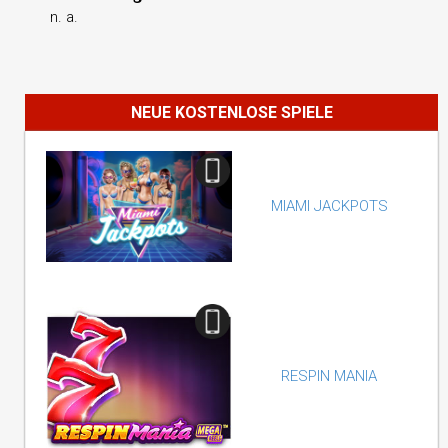
n. a.
NEUE KOSTENLOSE SPIELE
MIAMI JACKPOTS
RESPIN MANIA