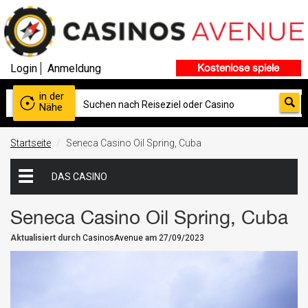
Login
Anmeldung
Kostenlose spiele
in der
Nähe
Startseite
Seneca Casino Oil Spring, Cuba
DAS CASINO
Seneca Casino Oil Spring, Cuba
Aktualisiert durch
CasinosAvenue
am
27/09/2023