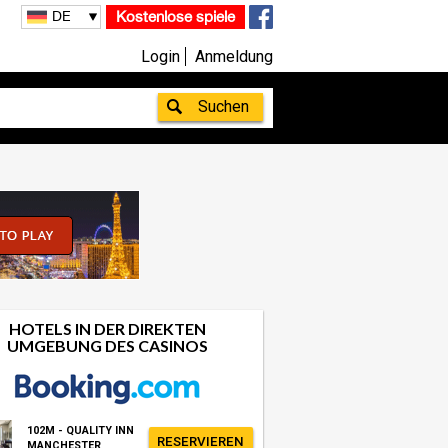
DE
Kostenlose spiele
Login
Anmeldung
HOTELS IN DER DIREKTEN
UMGEBUNG DES CASINOS
102M - QUALITY INN
RESERVIEREN
MANCHESTER