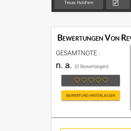
Texas Hold'em
Bewertungen Von Rev
GESAMTNOTE :
n. a.
(0 Bewertungen)
BEWERTUNG HINTERLASSEN