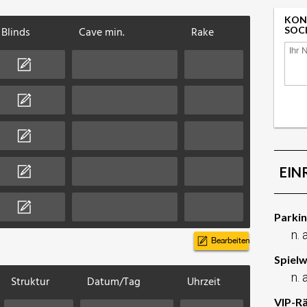
KON
Blinds
Cave min.
Rake
SOC
EIN
Parkin
n. a
Bearbeiten
Spielw
n. a
Struktur
Datum/Tag
Uhrzeit
VIP-Rä