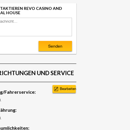
TAKTIEREN REVO CASINO AND
IAL HOUSE
Senden
RICHTUNGEN UND SERVICE
Bearbeiten
g/Fahrerservice:
.
ährung:
.
umlichkeiten: