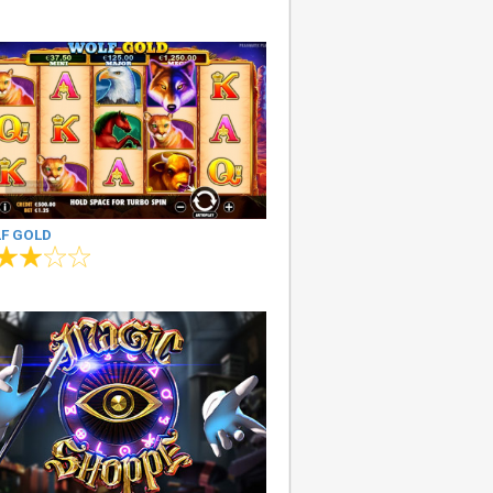
F GOLD