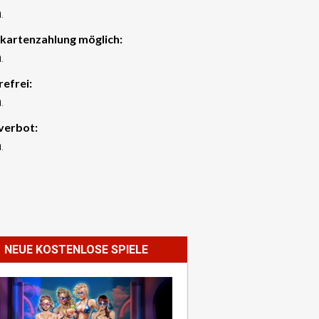
.
kartenzahlung möglich:
.
refrei:
.
verbot:
.
NEUE KOSTENLOSE SPIELE