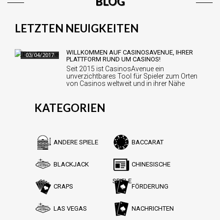
BLOG
LETZTEN NEUIGKEITEN
WILLKOMMEN AUF CASINOSAVENUE, IHRER
03/04/2017
PLATTFORM RUND UM CASINOS!
Seit 2015 ist CasinosAvenue ein
unverzichtbares Tool für Spieler zum Orten
von Casinos weltweit und in ihrer Nähe
geworden. D…
KATEGORIEN
ANDERE SPIELE
BACCARAT
BLACKJACK
CHINESISCHE
SPIELE
CRAPS
FÖRDERUNG
LAS VEGAS
NACHRICHTEN