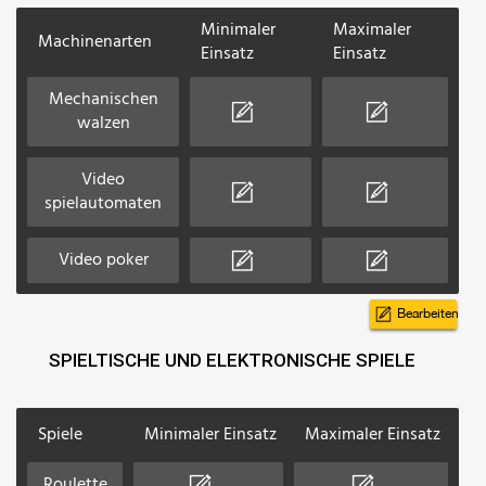
Minimaler
Maximaler
Machinenarten
Einsatz
Einsatz
Mechanischen
walzen
Video
spielautomaten
Video poker
Bearbeiten
SPIELTISCHE UND ELEKTRONISCHE SPIELE
Spiele
Minimaler Einsatz
Maximaler Einsatz
Roulette