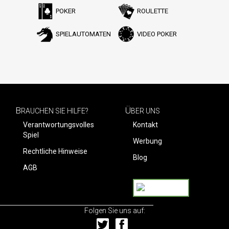
POKER
ROULETTE
SPIELAUTOMATEN
VIDEO POKER
B
Ü
RAUCHEN SIE HILFE?
BER UNS
Verantwortungsvolles
Kontakt
Spiel
Werbung
Rechtliche Hinweise
Blog
AGB
Folgen Sie uns auf: