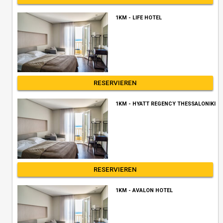
1KM - LIFE HOTEL
RESERVIEREN
1KM - HYATT REGENCY THESSALONIKI
RESERVIEREN
1KM - AVALON HOTEL