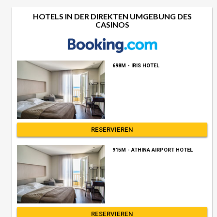
HOTELS IN DER DIREKTEN UMGEBUNG DES
CASINOS
698M - IRIS HOTEL
RESERVIEREN
915M - ATHINA AIRPORT HOTEL
RESERVIEREN