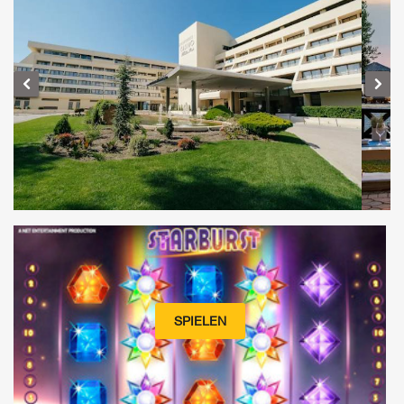
SPIELEN