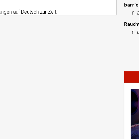
barrie
ngen auf Deutsch zur Zeit.
n. a
Rauch
n. a