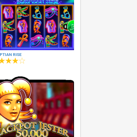
PTIAN RISE