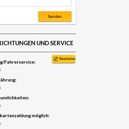
Senden
RICHTUNGEN UND SERVICE
Bearbeiten
g/Fahrerservice:
.
ährung:
.
umlichkeiten:
.
kartenzahlung möglich:
.