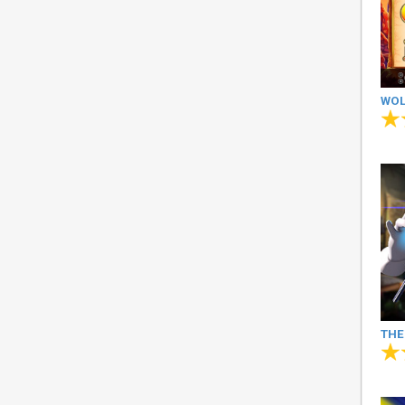
WOL
THE