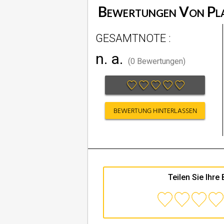
Bewertungen Von Pla
GESAMTNOTE :
n. a.
(0 Bewertungen)
BEWERTUNG HINTERLASSEN
Teilen Sie Ihre