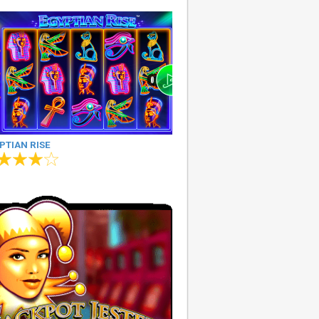
PTIAN RISE