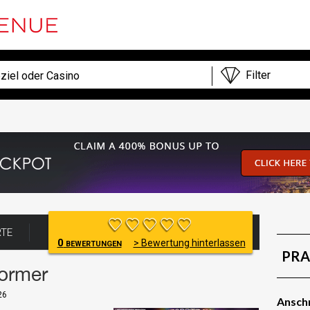
RTE
0
> Bewertung hinterlassen
BEWERTUNGEN
PRA
Wormer
26
Anschr