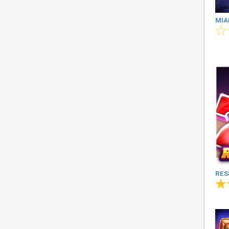
MIA
RES