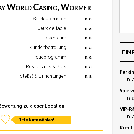
ay World Casino, Wormer
Spielautomaten :
n. a.
Jeux de table :
n. a.
Pokerraum :
n. a.
Kundenbetreuung :
n. a.
EIN
Treueprogramm :
n. a.
Restaurants & Bars :
n. a.
Parkin
Hotel(s) & Einrichtungen :
n. a.
n. a
Spielw
n. a
 Bewertung zu dieser Location
VIP-Rä
n. a
Bitte Note wählen!
Kredit