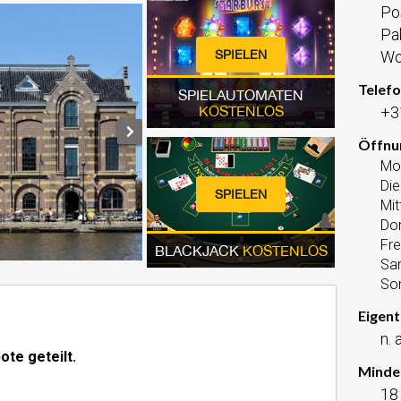
Pos
Pak
SPIELEN
Wo
Telef
SPIELAUTOMATEN
KOSTENLOS
+3
Öffnu
Mo
Die
SPIELEN
Mi
Do
Fre
BLACKJACK
KOSTENLOS
Sa
So
Eigen
n. a
te geteilt.
Mindes
18