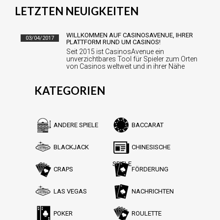
LETZTEN NEUIGKEITEN
WILLKOMMEN AUF CASINOSAVENUE, IHRER
03/04/2017
PLATTFORM RUND UM CASINOS!
Seit 2015 ist CasinosAvenue ein
unverzichtbares Tool für Spieler zum Orten
von Casinos weltweit und in ihrer Nähe
geworden. D…
KATEGORIEN
ANDERE SPIELE
BACCARAT
BLACKJACK
CHINESISCHE
SPIELE
CRAPS
FÖRDERUNG
LAS VEGAS
NACHRICHTEN
POKER
ROULETTE