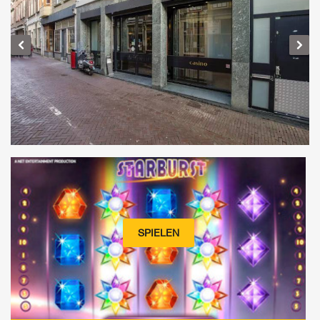
SPIELEN