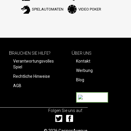
SPIELAUTOMATEN
VIDEO POKER
B
Ü
RAUCHEN SIE HILFE?
BER UNS
Verantwortungsvolles
Kontakt
Spiel
Werbung
Rechtliche Hinweise
Blog
AGB
Folgen Sie uns auf:
© 2026
CasinosAvenue