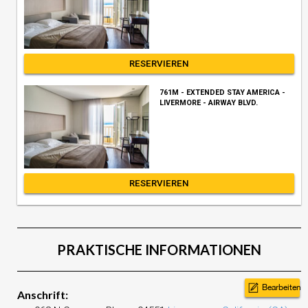
RESERVIEREN
761M - EXTENDED STAY AMERICA -
LIVERMORE - AIRWAY BLVD.
RESERVIEREN
PRAKTISCHE INFORMATIONEN
Bearbeiten
Anschrift: