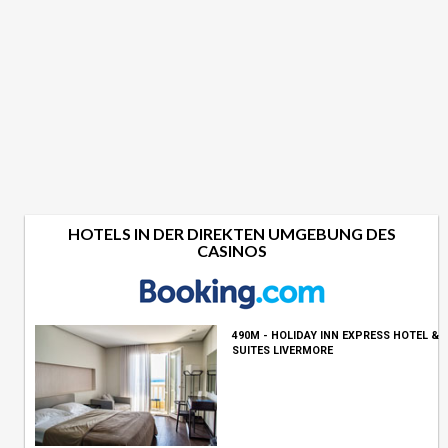
HOTELS IN DER DIREKTEN UMGEBUNG DES
CASINOS
490M - HOLIDAY INN EXPRESS HOTEL &
SUITES LIVERMORE