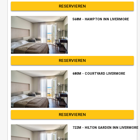
RESERVIEREN
568M - HAMPTON INN LIVERMORE
RESERVIEREN
680M - COURTYARD LIVERMORE
RESERVIEREN
722M - HILTON GARDEN INN LIVERMORE