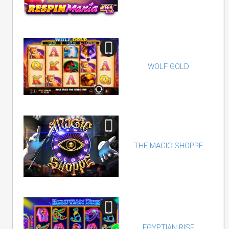
WOLF GOLD
THE MAGIC SHOPPE
EGYPTIAN RISE