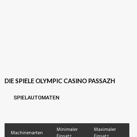
DIE SPIELE OLYMPIC CASINO PASSAZH
SPIELAUTOMATEN
Minimaler
Maximaler
Machinenarten
Einsatz
Einsatz