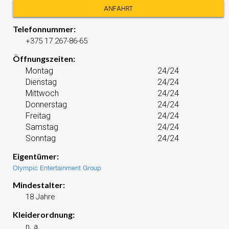
ANFAHRT
Telefonnummer:
+375 17 267-86-65
Öffnungszeiten:
Montag
24/24
Dienstag
24/24
Mittwoch
24/24
Donnerstag
24/24
Freitag
24/24
Samstag
24/24
Sonntag
24/24
Eigentümer:
Olympic Entertainment Group
Mindestalter:
18 Jahre
Kleiderordnung:
n. a.