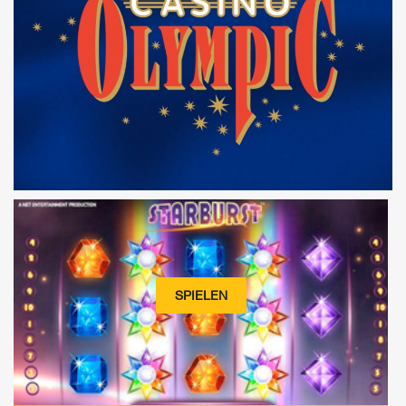
SPIELEN