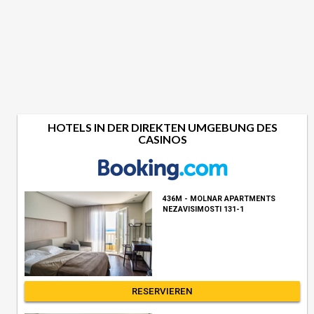
HOTELS IN DER DIREKTEN UMGEBUNG DES
CASINOS
436M - MOLNAR APARTMENTS
NEZAVISIMOSTI 131-1
RESERVIEREN