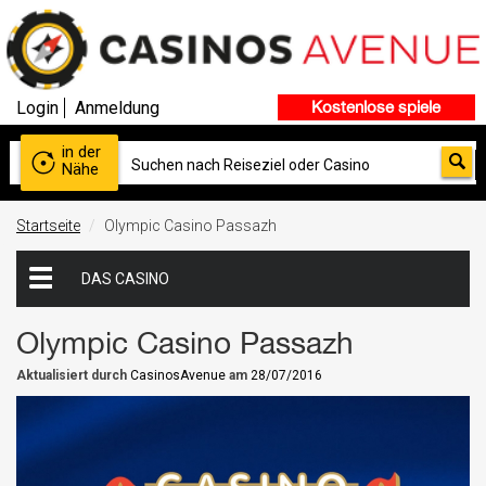
Login
Anmeldung
Kostenlose spiele
in der
Nähe
Startseite
Olympic Casino Passazh
DAS CASINO
Olympic Casino Passazh
Aktualisiert durch
CasinosAvenue
am
28/07/2016