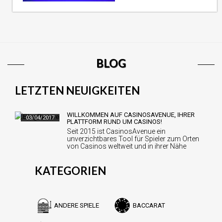
BLOG
LETZTEN NEUIGKEITEN
WILLKOMMEN AUF CASINOSAVENUE, IHRER
03/04/2017
PLATTFORM RUND UM CASINOS!
Seit 2015 ist CasinosAvenue ein
unverzichtbares Tool für Spieler zum Orten
von Casinos weltweit und in ihrer Nähe
geworden. D…
KATEGORIEN
ANDERE SPIELE
BACCARAT