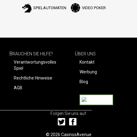
SPIELAUTOMATEN
VIDEO POKER
B
Ü
RAUCHEN SIE HILFE?
BER UNS
Verantwortungsvolles
Kontakt
Spiel
Werbung
Rechtliche Hinweise
Blog
AGB
Folgen Sie uns auf:
© 2026
CasinosAvenue