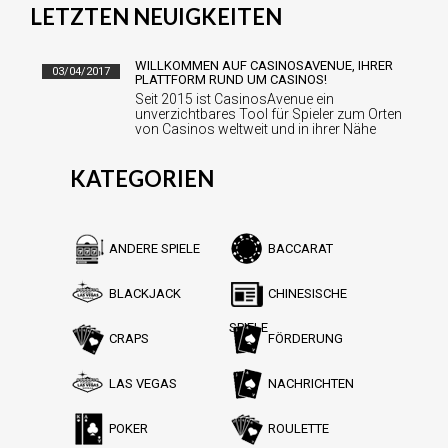
LETZTEN NEUIGKEITEN
WILLKOMMEN AUF CASINOSAVENUE, IHRER
03/04/2017
PLATTFORM RUND UM CASINOS!
Seit 2015 ist CasinosAvenue ein
unverzichtbares Tool für Spieler zum Orten
von Casinos weltweit und in ihrer Nähe
geworden. D…
KATEGORIEN
ANDERE SPIELE
BACCARAT
BLACKJACK
CHINESISCHE
SPIELE
CRAPS
FÖRDERUNG
LAS VEGAS
NACHRICHTEN
POKER
ROULETTE