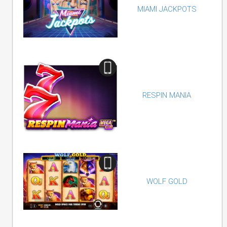
MIAMI JACKPOTS
RESPIN MANIA
WOLF GOLD