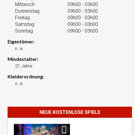
Mittwoch
09h00 - 03h00
Donnerstag
09h00 - 03h00
Freitag
09h00 - 03h00
Samstag
09h00 - 03h00
Sonntag
09h00 - 03h00
Eigentümer:
n. a.
Mindestalter:
21 Jahre
Kleiderordnung:
n. a.
NEUE KOSTENLOSE SPIELE