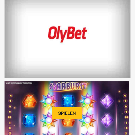
SPIELEN