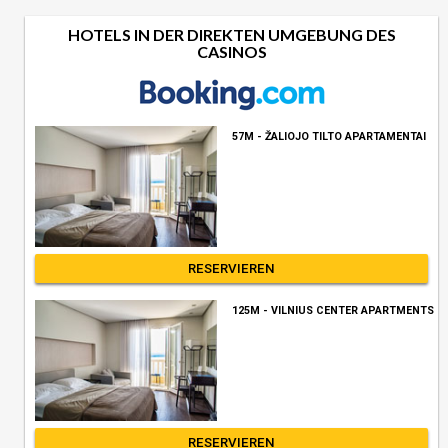
HOTELS IN DER DIREKTEN UMGEBUNG DES
CASINOS
57M - ŽALIOJO TILTO APARTAMENTAI
RESERVIEREN
125M - VILNIUS CENTER APARTMENTS
RESERVIEREN