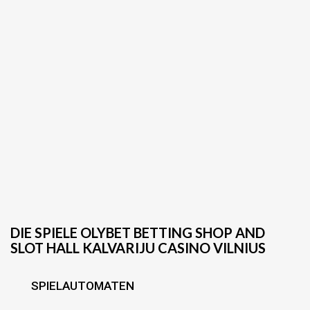
DIE SPIELE OLYBET BETTING SHOP AND
SLOT HALL KALVARIJU CASINO VILNIUS
SPIELAUTOMATEN