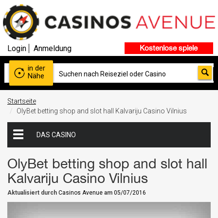
Login
Anmeldung
Kostenlose spiele
in der
Nähe
Startseite
OlyBet betting shop and slot hall Kalvariju Casino Vilnius
DAS CASINO
OlyBet betting shop and slot hall
Kalvariju Casino Vilnius
Aktualisiert durch
Casinos Avenue
am
05/07/2016