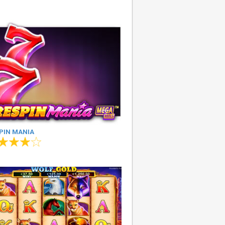
PIN MANIA