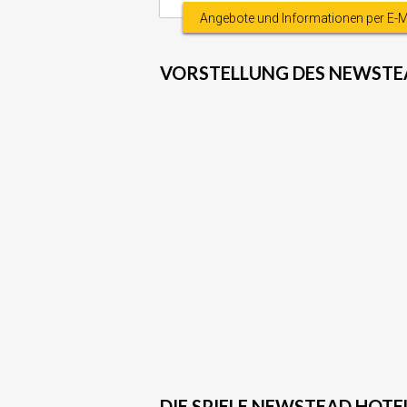
Angebote und Informationen per E-Ma
VORSTELLUNG DES NEWSTEA
DIE SPIELE NEWSTEAD HOTE