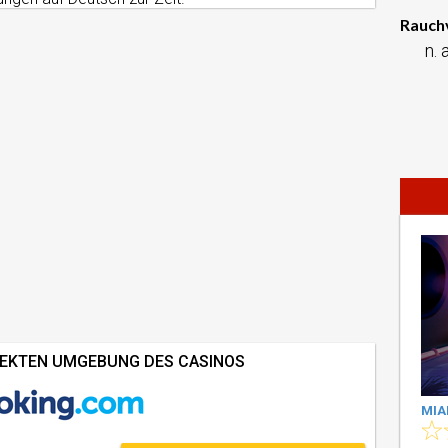
Rauch
n. a
IREKTEN UMGEBUNG DES CASINOS
MIA