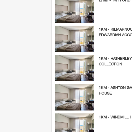
1KM - KILMARNO
EDWARDIAN ACC
1KM - HATHERLEY
COLLECTION
1KM - ASHTON GA
HOUSE
1KM - WINDMILL 